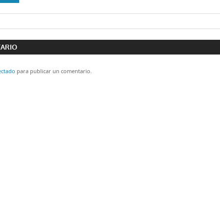
ón
TARIO
ectado
para publicar un comentario.