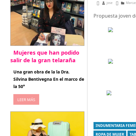
marzo 19, 2013
jose
Marca
Propuesta joven 
Mujeres que han podido
salir de la gran telaraña
abril 29, 2026
Una gran obra de la la Dra.
Silvina Bentivegna En el marco de
la 50°
LEER MÁS
INDUMENTARIA FEME
ROPA DE MUJER
TA