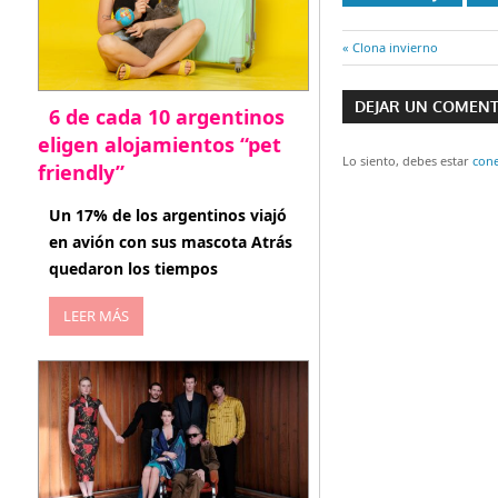
Entrada
Clona invierno
Navegaci
anterior:
DEJAR UN COMEN
6 de cada 10 argentinos
de
eligen alojamientos “pet
entradas
Lo siento, debes estar
con
friendly”
abril 27, 2026
Un 17% de los argentinos viajó
en avión con sus mascota Atrás
quedaron los tiempos
LEER MÁS