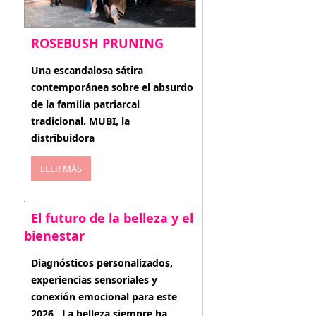
ROSEBUSH PRUNING
enero 20, 2026
Una escandalosa sátira
contemporánea sobre el absurdo
de la familia patriarcal
tradicional. MUBI, la
distribuidora
LEER MÁS
El futuro de la belleza y el
bienestar
enero 15, 2026
Diagnósticos personalizados,
experiencias sensoriales y
conexión emocional para este
2026 . La belleza siempre ha