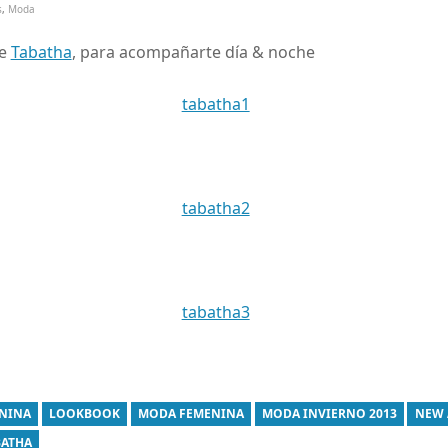
s
,
Moda
de
Tabatha
, para acompañarte día & noche
NINA
LOOKBOOK
MODA FEMENINA
MODA INVIERNO 2013
NEW 
BATHA