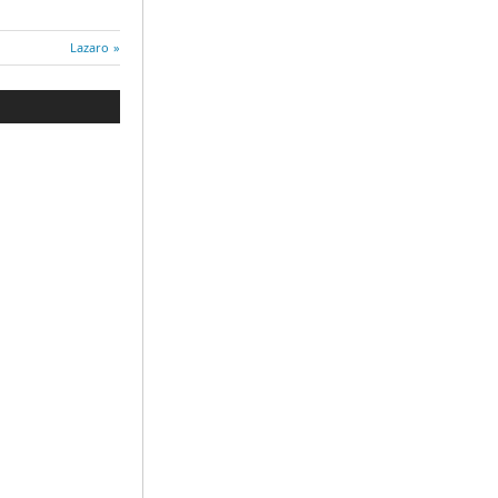
Entrada
Lazaro
siguiente: