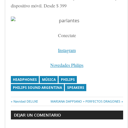
dispositivo móvil. Desde $ 399
Conectate
Instagram
Novedades Philips
HEADPHONES
MÚSICA
PHILIPS
PHILIPS SOUND ARGENTINA
SPEAKERS
Entrada
Navidad DELUXE
Entrada
MARIANA DAPPIANO + PERFECTOS DRAGONES
Navegación
anterior:
siguiente:
DEJAR UN COMENTARIO
de