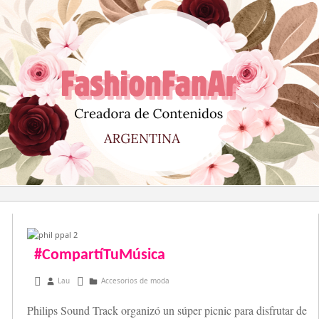
Saltar
al
contenido
#CompartíTuMúsica
diciembre 12, 2014
Lau
Accesorios de moda
Philips Sound Track organizó un súper picnic para disfrutar de