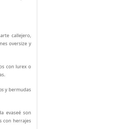
arte callejero,
nes oversize y
os con lurex o
as.
ps
y bermudas
alda evaseé son
s con herrajes