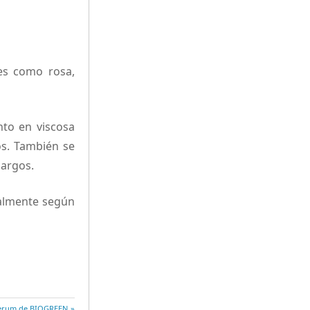
les como rosa,
nto en viscosa
s. También se
largos.
ialmente según
Serum de BIOGREEN