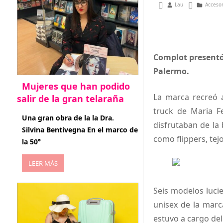
septiembre 22, 201
Lau
Acceso
Complot presentó
Palermo.
Mujeres que han podido
La marca recreó a
salir de la gran telaraña
truck de Maria Fe
abril 29, 2026
Una gran obra de la la Dra.
disfrutaban de la
Silvina Bentivegna En el marco de
como flippers, tej
la 50°
LEER MÁS
Seis modelos luci
unisex de la mar
estuvo a cargo de