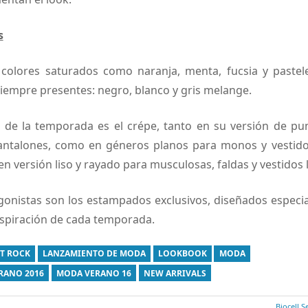
s
 colores saturados como naranja, menta, fucsia y paste
 Siempre presentes: negro, blanco y gris melange.
la de la temporada es el crépe, tanto en su versión de pu
antalones, como en géneros planos para monos y vestido
en versión liso y rayado para musculosas, faldas y vestidos 
gonistas son los estampados exclusivos, diseñados espec
nspiración de cada temporada.
T ROCK
LANZAMIENTO DE MODA
LOOKBOOK
MODA
RANO 2016
MODA VERANO 16
NEW ARRIVALS
Entrada
Biocell 