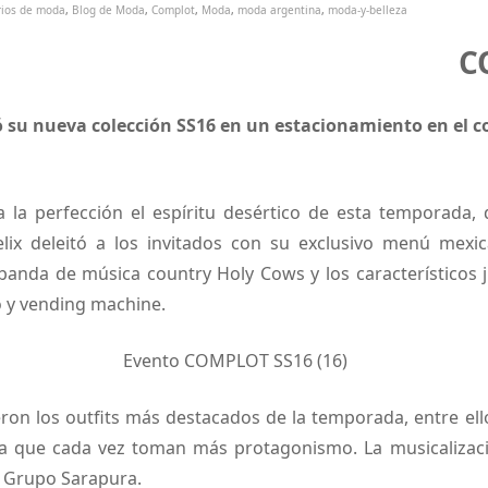
5
rios de moda
,
Blog de Moda
,
Complot
,
Moda
,
moda argentina
,
moda-y-belleza
C
 su nueva colección SS16 en un estacionamiento en el c
 la perfección el espíritu desértico de esta temporada,
lix deleitó a los invitados con su exclusivo menú mexi
 banda de música country Holy Cows y los característicos 
o y vending machine.
eron los outfits más destacados de la temporada, entre ell
ca que cada vez toman más protagonismo. La musicalizaci
l Grupo Sarapura.