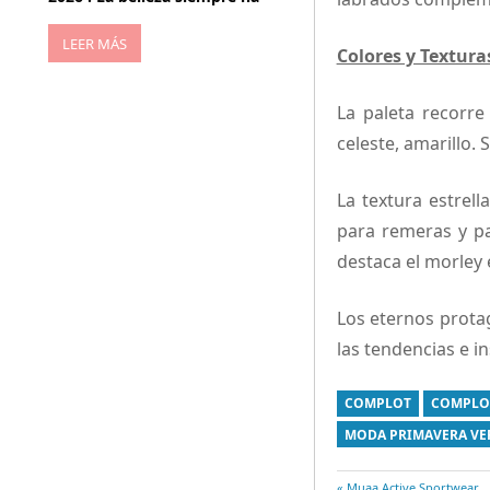
LEER MÁS
Colores y Textura
La paleta recorre
celeste, amarillo.
La textura estrel
para remeras y p
destaca el morley 
Los eternos prota
las tendencias e i
COMPLOT
COMPLO
MODA PRIMAVERA VE
Entrada
Muaa Active Sportwear