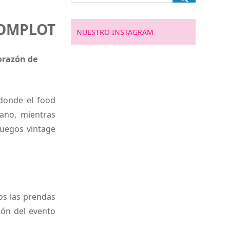
OMPLOT
NUESTRO INSTAGRAM
orazón de
 donde el food
cano, mientras
juegos vintage
os las prendas
ón del evento