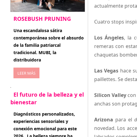
actualmente prota
ROSEBUSH PRUNING
Cuatro stops inspi
enero 20, 2026
Una escandalosa sátira
Los Ángeles
, la 
contemporánea sobre el absurdo
de la familia patriarcal
remeras con estam
tradicional. MUBI, la
chaquetas bomber 
distribuidora
Las Vegas
hace su
LEER MÁS
paillettes. Se des
El futuro de la belleza y el
Silicon Valley
con 
bienestar
anchas son protag
enero 15, 2026
Diagnósticos personalizados,
Arizona
para el
d
experiencias sensoriales y
novedad. Los acce
conexión emocional para este
2026 . La belleza siempre ha
labrados compleme