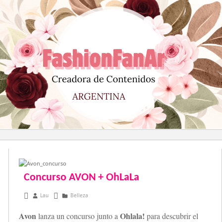
Saltar
al
contenido
Concurso AVON + OhLaLa
abril 16, 2014
Lau
Belleza
Avon
Ohlala!
lanza un concurso junto a
para descubrir el