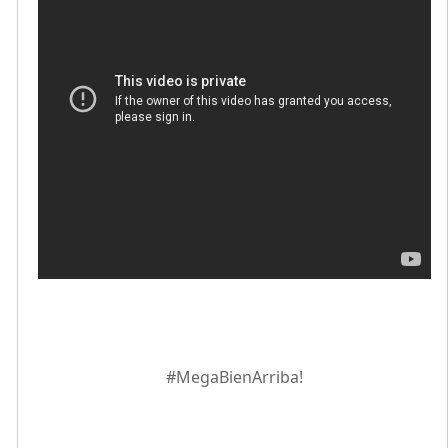
#MegaBienArriba!