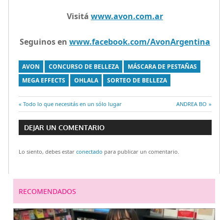
V
isitá
www.avon.com.ar
Seguinos en
www.facebook.com/AvonArgentina
AVON
CONCURSO DE BELLEZA
MÁSCARA DE PESTAÑAS
MEGA EFFECTS
OHLALA
SORTEO DE BELLEZA
Entrada
Todo lo que necesitás en un sólo lugar
Entrada
ANDREA BO
Navegación
anterior:
siguiente:
DEJAR UN COMENTARIO
de
Lo siento, debes estar
conectado
para publicar un comentario.
entradas
RECOMENDADOS