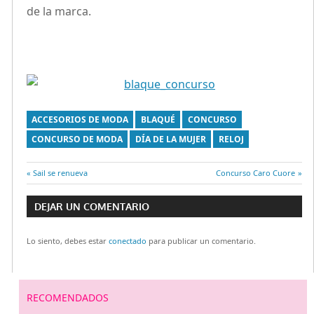
de la marca.
ACCESORIOS DE MODA
BLAQUÉ
CONCURSO
CONCURSO DE MODA
DÍA DE LA MUJER
RELOJ
Entrada
Sail se renueva
Entrada
Concurso Caro Cuore
Navegación
anterior:
siguiente:
DEJAR UN COMENTARIO
de
Lo siento, debes estar
conectado
para publicar un comentario.
entradas
RECOMENDADOS