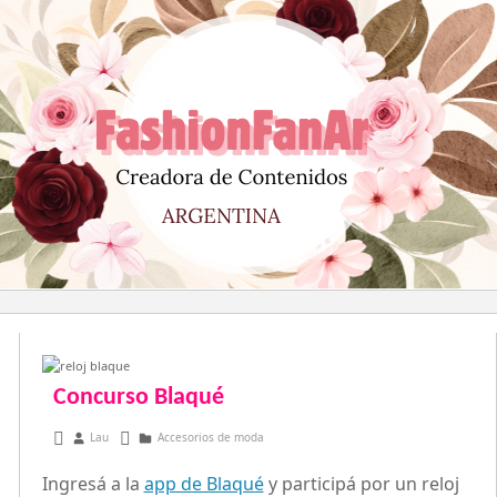
Saltar
al
contenido
Concurso Blaqué
marzo 5, 2013
Lau
Accesorios de moda
Ingresá a la
app de Blaqué
y participá por un reloj