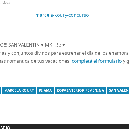
s
,
Moda
! SAN VALENTIN ♥ MK !!!! .:.♥
as y conjuntos divinos para estrenar el día de los enamora
mas romántica de tus vacaciones,
completá el formulario
y g
MARCELA KOURY
PIJAMA
ROPA INTERIOR FEMENINA
SAN VALEN
ón
TARIO