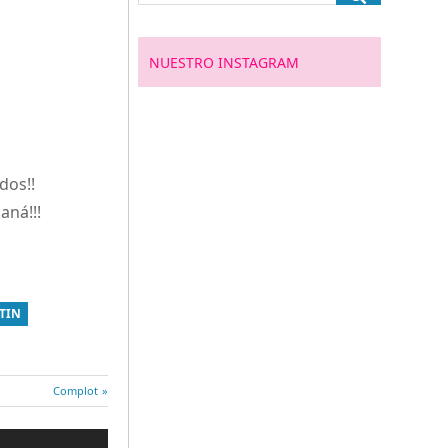
NUESTRO INSTAGRAM
dos!!
aná!!!
TIN
Entrada
Complot
siguiente: