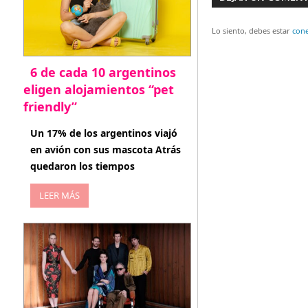
de
entradas
Lo siento, debes estar
con
6 de cada 10 argentinos
eligen alojamientos “pet
friendly”
abril 27, 2026
Un 17% de los argentinos viajó
en avión con sus mascota Atrás
quedaron los tiempos
LEER MÁS