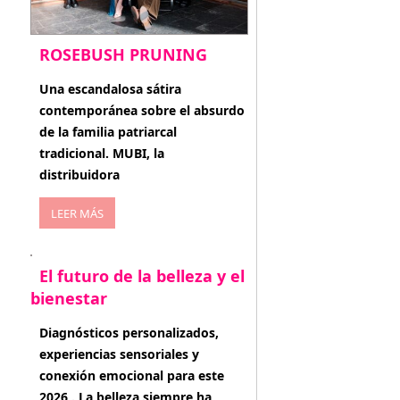
ROSEBUSH PRUNING
enero 20, 2026
Una escandalosa sátira
contemporánea sobre el absurdo
de la familia patriarcal
tradicional. MUBI, la
distribuidora
LEER MÁS
El futuro de la belleza y el
bienestar
enero 15, 2026
Diagnósticos personalizados,
experiencias sensoriales y
conexión emocional para este
2026 . La belleza siempre ha