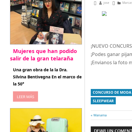
febrero 5, 2013
jose
Marca
¡NUEVO CONCURSO!!
Mujeres que han podido
¡Podes ganar pijam
salir de la gran telaraña
¡Envianos la foto 
abril 29, 2026
Una gran obra de la la Dra.
Silvina Bentivegna En el marco de
la 50°
CONCURSO DE MODA
LEER MÁS
SLEEPWEAR
Entrada
Wanama
Navegaci
anterior:
DEJAR UN COMEN