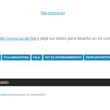
del Concurso de Fila
y dejá tus datos para llevarte un kit c
FILA ARGENTINA
FILA.
KIT DE ENTRENAMIENTO
ROPA DEPORTI
ón
TARIO
ectado
para publicar un comentario.