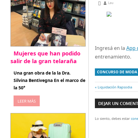
enero 22, 2013
Lau
Ingresá en la
App 
Mujeres que han podido
entrenamiento.
salir de la gran telaraña
abril 29, 2026
CONCURSO DE MODA
Una gran obra de la la Dra.
Silvina Bentivegna En el marco de
Entrada
Liquidación Rapsodia
la 50°
Navegaci
anterior:
LEER MÁS
DEJAR UN COMEN
de
entradas
Lo siento, debes estar
con