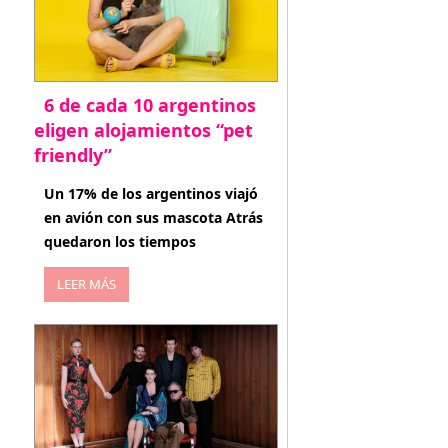
6 de cada 10 argentinos
eligen alojamientos “pet
friendly”
abril 27, 2026
Un 17% de los argentinos viajó
en avión con sus mascota Atrás
quedaron los tiempos
LEER MÁS