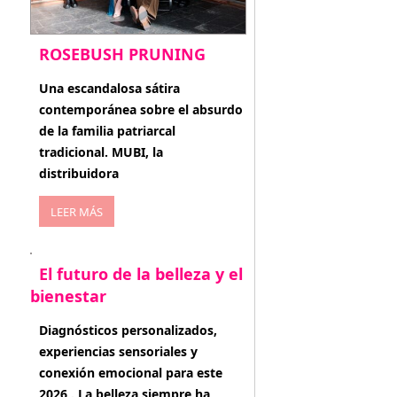
ROSEBUSH PRUNING
enero 20, 2026
Una escandalosa sátira
contemporánea sobre el absurdo
de la familia patriarcal
tradicional. MUBI, la
distribuidora
LEER MÁS
El futuro de la belleza y el
bienestar
enero 15, 2026
Diagnósticos personalizados,
experiencias sensoriales y
conexión emocional para este
2026 . La belleza siempre ha