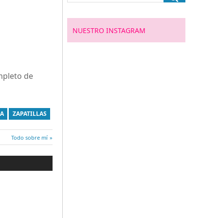
NUESTRO INSTAGRAM
ompleto de
VA
ZAPATILLAS
Entrada
Todo sobre mí
siguiente: