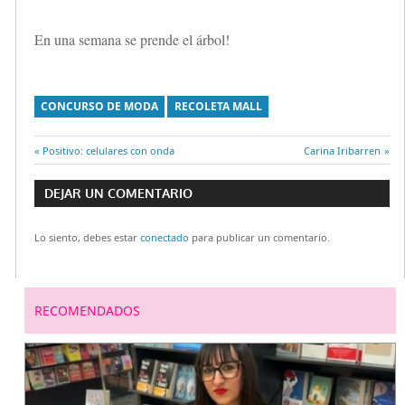
En una semana se prende el árbol!
CONCURSO DE MODA
RECOLETA MALL
Entrada
Positivo: celulares con onda
Entrada
Carina Iribarren
Navegación
anterior:
siguiente:
DEJAR UN COMENTARIO
de
Lo siento, debes estar
conectado
para publicar un comentario.
entradas
RECOMENDADOS