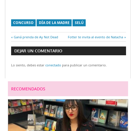
CONCURSO
DÍA DE LA MADRE
SELÚ
Entrada
Ganá prenda de Ay Not Dead
Entrada
Fotter te invita al evento de Natacha
Navegación
anterior:
siguiente:
DEJAR UN COMENTARIO
de
Lo siento, debes estar
conectado
para publicar un comentario.
entradas
RECOMENDADOS