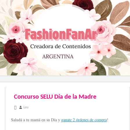
Saltar
al
contenido
Concurso SELU Día de la Madre
octubre 9, 2012
Lau
Saludá a tu mamá en su Día y
ganate 2 órdenes de compra
!