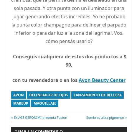
cremosa, que te permite definir el delineado en una
sola pasada. Y otra punta con un iluminador para
jugar generando efectos increíbles. Yo he probado
la punta color champagne para delinear el parpado
inferior o para dar luz a la zona del lagrimal. Vos,
cómo pensás usarlo?
Conseguís cualquiera de estos dos productos a $
99,
con tu revendedora o en los
Avon Beauty Center
AVON
DELINEADOR DE OJOS
LANZAMIENTO DE BELLEZA
MAKEUP
MAQUILLAJE
Entrada
SYLVIE GERONIMI presenta Fusion
Entrada
Sombras ultra pigmento
Navegación
anterior:
siguiente:
DEJAR UN COMENTARIO