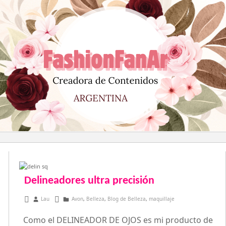
Saltar
al
contenido
Delineadores ultra precisión
octubre 28, 2015
Lau
Avon
,
Belleza
,
Blog de Belleza
,
maquillaje
Como el DELINEADOR DE OJOS es mi producto de