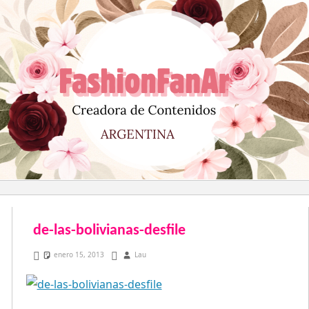
Saltar
al
contenido
de-las-bolivianas-desfile
enero 15, 2013
Lau