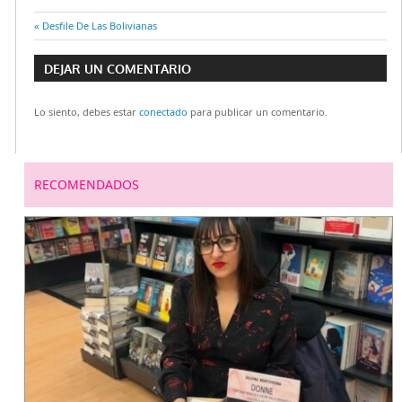
Entrada
Desfile De Las Bolivianas
Navegación
anterior:
DEJAR UN COMENTARIO
de
Lo siento, debes estar
conectado
para publicar un comentario.
entradas
RECOMENDADOS