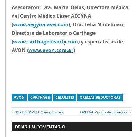
Asesoraron
: Dra. Marta Tielas, Directora Médica
del Centro Médico Láser AEGYNA
(
www.aegynalaser.com
),
Dra. Lelia Nudelman,
Directora de Laboratorio Carthage
(
www.carthagebeauty.com
) y especialistas de
AVON (
www.avon.com.ar
)
AVON
CARTHAGE
CELULITIS
CREMAS REDUCTORAS
Entrada
HORIZONSPACE Concept Store
Entrada
ORBITAL Prescription Eyewear
Navegación
anterior:
siguiente:
DEJAR UN COMENTARIO
de