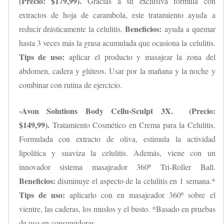
(Precio: $179,99).
Gracias a su exclusiva fórmula con
extractos de hoja de carambola, este tratamiento ayuda a
Beneficios:
reducir drásticamente la celulitis.
ayuda a quemar
hasta 3 veces más la grasa acumulada que ocasiona la celulitis.
Tips de uso:
aplicar el producto y masajear la zona del
abdomen, cadera y glúteos. Usar por la mañana y la noche y
combinar con rutina de ejercicio.
-Avon Solutions Body Cellu-Sculpt 3X. (Precio:
$149,99).
Tratamiento Cosmético en Crema para la Celulitis.
Formulada con extracto de oliva, estimula la actividad
lipolítica y suaviza la celulitis. Además, viene con un
innovador sistema masajeador 360º Tri-Roller Ball.
Beneficios:
disminuye el aspecto de la celulitis en 1 semana.*
Tips de uso:
aplicarlo con en masajeador 360º sobre el
vientre, las caderas, los muslos y el busto. *Basado en pruebas
de uso en consumidoras.