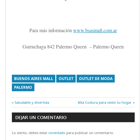
Para más información
www.bsasmall.com.ar
Gurruchaga 842 Palermo Queen – Palermo Queen
BUENOS AIRES MALL
OUTLET
OUTLET DE MODA
PALERMO
Entrada
Saludable y divertida
Entrada
Alta Costura para vestir tu hogar
Navegación
anterior:
siguiente:
DEJAR UN COMENTARIO
de
Lo siento, debes estar
conectado
para publicar un comentario.
entradas