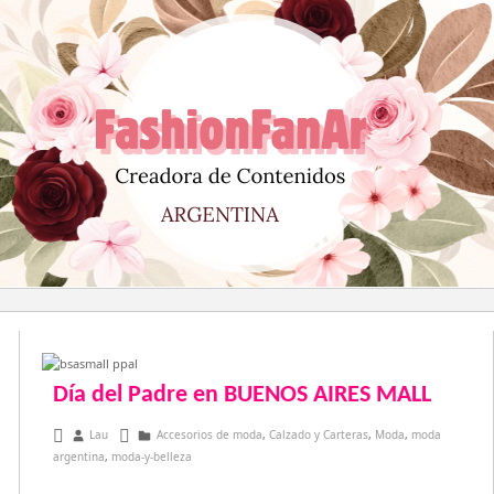
Saltar
al
contenido
Día del Padre en BUENOS AIRES MALL
junio 3, 2014
Lau
Accesorios de moda
,
Calzado y Carteras
,
Moda
,
moda
argentina
,
moda-y-belleza