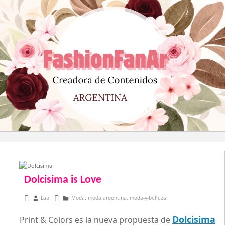
Saltar
al
contenido
Dolcisima is Love
octubre 25, 2013
Lau
Moda
,
moda argentina
,
moda-y-belleza
Dolcisima
Print & Colors es la nueva propuesta de