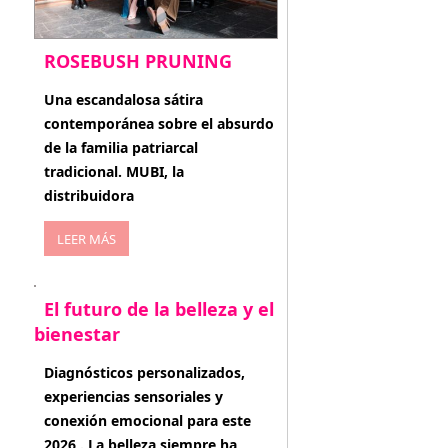
ROSEBUSH PRUNING
enero 20, 2026
Una escandalosa sátira
contemporánea sobre el absurdo
de la familia patriarcal
tradicional. MUBI, la
distribuidora
LEER MÁS
El futuro de la belleza y el
bienestar
enero 15, 2026
Diagnósticos personalizados,
experiencias sensoriales y
conexión emocional para este
2026 . La belleza siempre ha