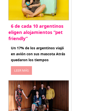
6 de cada 10 argentinos
eligen alojamientos “pet
friendly”
abril 27, 2026
Un 17% de los argentinos viajó
en avión con sus mascota Atrás
quedaron los tiempos
LEER MÁS