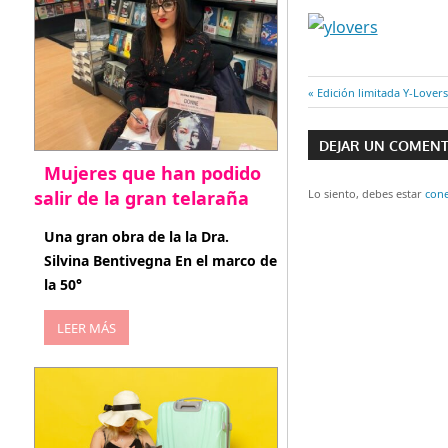
Entrada
Edición limitada Y-Lovers
Navegaci
anterior:
DEJAR UN COMEN
de
Mujeres que han podido
entradas
salir de la gran telaraña
Lo siento, debes estar
con
abril 29, 2026
Una gran obra de la la Dra.
Silvina Bentivegna En el marco de
la 50°
LEER MÁS