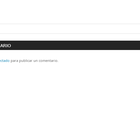
ón
TARIO
ectado
para publicar un comentario.