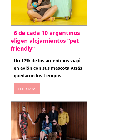
6 de cada 10 argentinos
eligen alojamientos “pet
friendly”
abril 27, 2026
Un 17% de los argentinos viajó
en avión con sus mascota Atrás
quedaron los tiempos
LEER MÁS