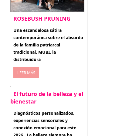
ROSEBUSH PRUNING
enero 20, 2026
Una escandalosa sátira
contemporánea sobre el absurdo
de la familia patriarcal
tradicional. MUBI, la
distribuidora
LEER MÁS
El futuro de la belleza y el
bienestar
enero 15, 2026
Diagnósticos personalizados,
experiencias sensoriales y
conexión emocional para este
2026 . La belleza siempre ha