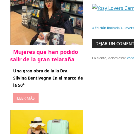
Entrada
Edición limitada Y-Lovers
Navegaci
anterior:
DEJAR UN COMEN
de
Mujeres que han podido
entradas
salir de la gran telaraña
Lo siento, debes estar
con
abril 29, 2026
Una gran obra de la la Dra.
Silvina Bentivegna En el marco de
la 50°
LEER MÁS