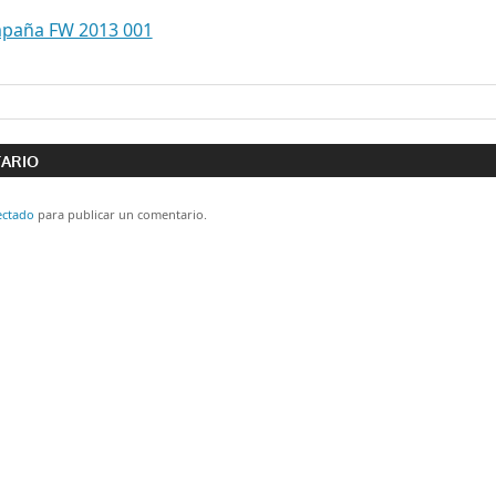
ón
TARIO
ectado
para publicar un comentario.