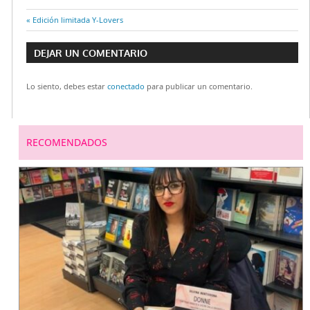
Entrada
Edición limitada Y-Lovers
Navegación
anterior:
DEJAR UN COMENTARIO
de
Lo siento, debes estar
conectado
para publicar un comentario.
entradas
RECOMENDADOS