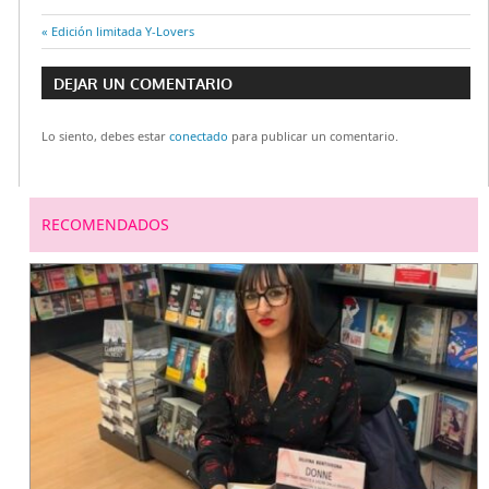
Entrada
Edición limitada Y-Lovers
Navegación
anterior:
DEJAR UN COMENTARIO
de
Lo siento, debes estar
conectado
para publicar un comentario.
entradas
RECOMENDADOS