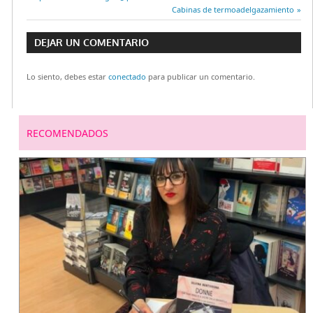
Navegación
anterior:
Entrada
Cabinas de termoadelgazamiento
siguiente:
de
DEJAR UN COMENTARIO
entradas
Lo siento, debes estar
conectado
para publicar un comentario.
RECOMENDADOS