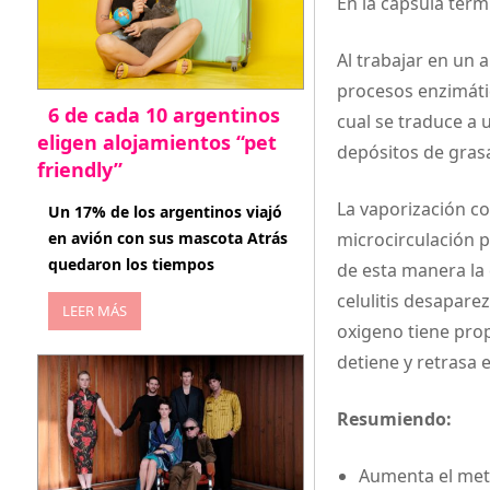
En la capsula térm
Al trabajar en un 
procesos enzimáti
6 de cada 10 argentinos
cual se traduce a 
eligen alojamientos “pet
depósitos de grasa
friendly”
La vaporización c
abril 27, 2026
Un 17% de los argentinos viajó
en avión con sus mascota Atrás
microcirculación p
quedaron los tiempos
de esta manera la
celulitis desapare
LEER MÁS
oxigeno tiene propi
detiene y retrasa 
Resumiendo:
Aumenta el met