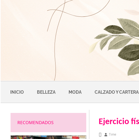
Saltar
al
contenido
INICIO
BELLEZA
MODA
CALZADO Y CARTERA
Ejercicio f
RECOMENDADOS
noviembre 13, 2010
Time