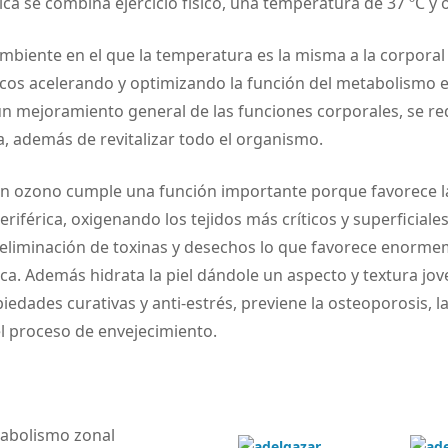
ica se combina ejercicio físico, una temperatura de 37 ºC y
ambiente en el que la temperatura es la misma a la corporal 
cos acelerando y optimizando la función del metabolismo e
un mejoramiento general de las funciones corporales, se re
, además de revitalizar todo el organismo.
on ozono cumple una función importante porque favorece l
eriférica, oxigenando los tejidos más críticos y superficiale
 eliminación de toxinas y desechos lo que favorece enorme
zca. Además hidrata la piel dándole un aspecto y textura jove
edades curativas y anti-estrés, previene la osteoporosis, la 
el proceso de envejecimiento.
abolismo zonal