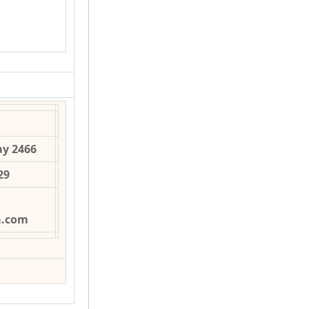
ay 2466
29
a.com