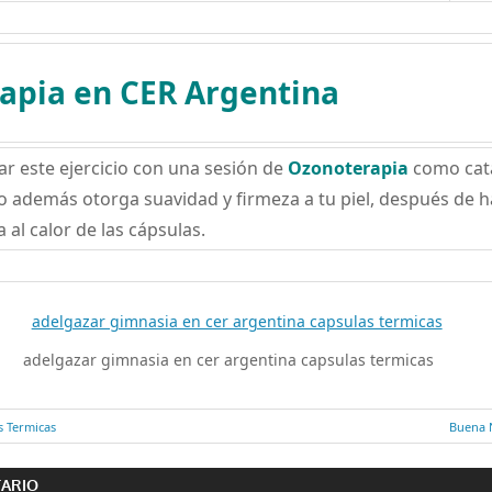
apia en CER Argentina
ar este ejercicio con una sesión de
Ozonoterapia
como cata
o además otorga suavidad y firmeza a tu piel, después de 
 al calor de las cápsulas.
adelgazar gimnasia en cer argentina capsulas termicas
s Termicas
Entrad
Buena N
ón
siguien
TARIO