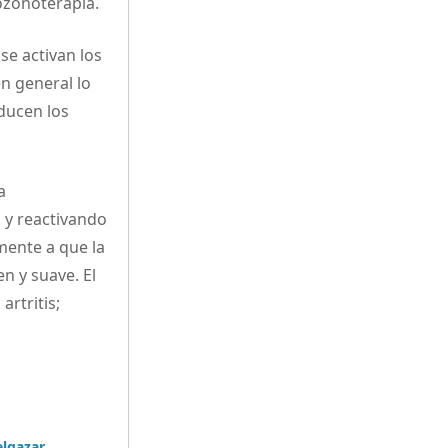
 ozonoterapia.
se activan los
n general lo
ducen los
a
s y reactivando
mente a que la
n y suave. El
artritis;