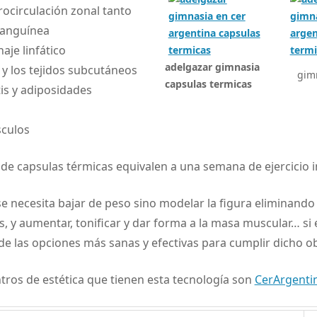
ocirculación zonal tanto
sanguínea
aje linfático
adelgazar gimnasia
el y los tejidos subcutáneos
gim
capsulas termicas
itis y adiposidades
sculos
 de capsulas térmicas equivalen a una semana de ejercicio i
e necesita bajar de peso sino modelar la figura eliminand
 y aumentar, tonificar y dar forma a la masa muscular… si e
 de las opciones más sanas y efectivas para cumplir dicho ob
tros de estética que tienen esta tecnología son
CerArgenti