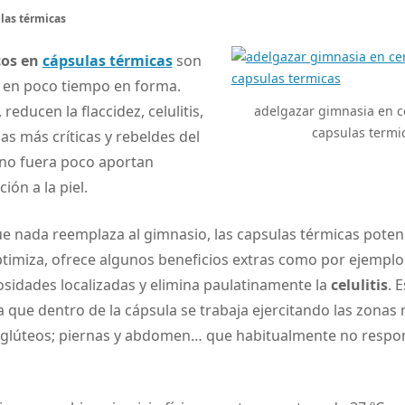
ulas térmicas
icos en
cápsulas térmicas
son
r en poco tiempo en forma.
reducen la flaccidez, celulitis,
adelgazar gimnasia en c
capsulas termi
as más críticas y rebeldes del
 no fuera poco aportan
ión a la piel.
que nada reemplaza al gimnasio, las capsulas térmicas poten
ptimiza, ofrece algunos beneficios extras como por ejempl
posidades localizadas y elimina paulatinamente la
celulitis
. 
a que dentro de la cápsula
se trabaja ejercitando las zonas 
 glúteos; piernas y abdomen… que habitualmente no respo