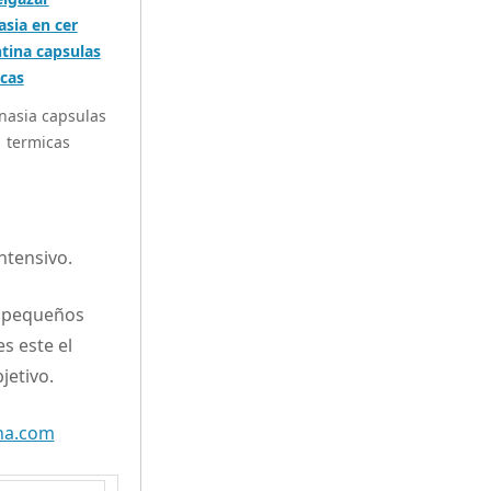
nasia capsulas
termicas
ntensivo.
o pequeños
s este el
jetivo.
na.com