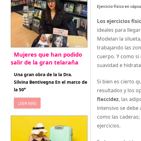
Ejercicio físico en cáps
Los ejercicios fís
ideales para llega
Modelan la silueta, 
trabajando las zon
Mujeres que han podido
cuerpo. Y como si
salir de la gran telaraña
suavidad e hidratac
abril 29, 2026
Una gran obra de la la Dra.
Si bien es cierto 
Silvina Bentivegna En el marco de
la 50°
resultados y los o
flaccidez
, las adi
LEER MÁS
intensivo se debe 
como las caderas;
ejercicios.