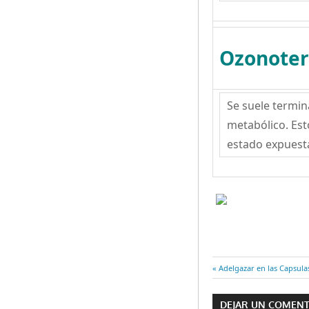
Ozonoter
Se suele termin
metabólico. Est
estado expuesta
Entrada
Adelgazar en las Capsula
Navegaci
anterior:
DEJAR UN COMEN