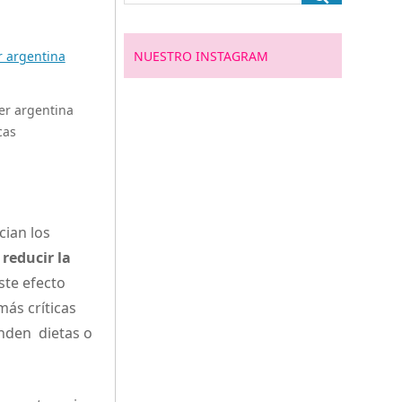
NUESTRO INSTAGRAM
er argentina
cas
cian los
o
reducir la
Este efecto
más críticas
nden dietas o