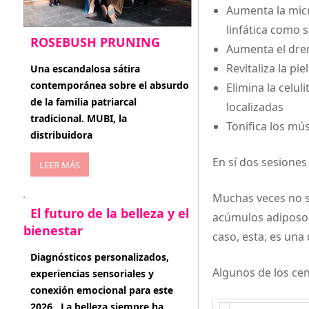
Aumenta la micr
linfática como 
ROSEBUSH PRUNING
Aumenta el dren
enero 20, 2026
Revitaliza la pi
Una escandalosa sátira
contemporánea sobre el absurdo
Elimina la celul
de la familia patriarcal
localizadas
tradicional. MUBI, la
Tonifica los mú
distribuidora
En sí dos sesiones
LEER MÁS
Muchas veces no s
El futuro de la belleza y el
acúmulos adiposos,
bienestar
caso, esta, es una
enero 15, 2026
Diagnósticos personalizados,
Algunos de los cen
experiencias sensoriales y
conexión emocional para este
2026 . La belleza siempre ha