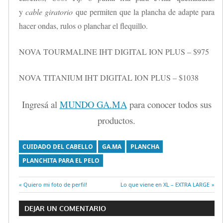
y
cable giratorio
que permiten que la plancha de adapte para
hacer ondas, rulos o planchar el flequillo.
NOVA TOURMALINE IHT DIGITAL ION PLUS – $975
NOVA TITANIUM IHT DIGITAL ION PLUS – $1038
Ingresá al
MUNDO GA.MA
para conocer todos sus
productos.
CUIDADO DEL CABELLO
GA.MA
PLANCHA
PLANCHITA PARA EL PELO
Entrada
Quiero mi foto de perfil!
Entrada
Lo que viene en XL – EXTRA LARGE
Navegación
anterior:
siguiente:
DEJAR UN COMENTARIO
de