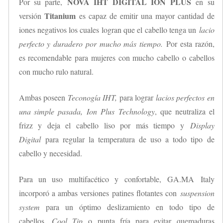
NOVA IHT DIGITAL ION PLUS
Por su parte,
en su
Titanium
versión
es capaz de emitir una mayor cantidad de
iones negativos los cuales logran que el cabello tenga un
lacio
perfecto y duradero por mucho más tiempo.
Por esta razón,
es recomendable para mujeres con mucho cabello o cabellos
con mucho rulo natural.
Ambas poseen
Teconogía IHT,
para lograr
lacios perfectos en
una simple pasada,
Ion Plus
Technology
, que neutraliza el
frizz y deja el cabello liso por más tiempo y
Display
Digital
para regular la temperatura de uso a todo tipo de
cabello y necesidad.
Para un uso multifacético y confortable, GA.MA Italy
incorporó a ambas versiones patines flotantes con
suspension
system
para un óptimo deslizamiento en todo tipo de
cabellos,
Cool Tip
o punta fría para evitar quemaduras