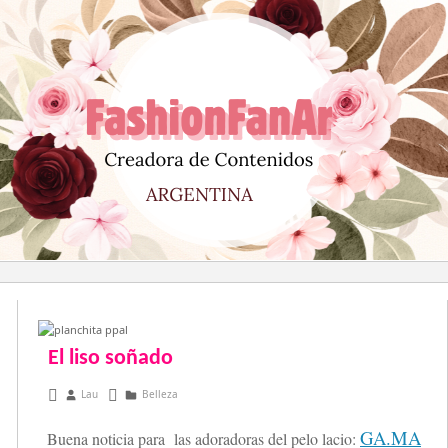
Saltar
al
contenido
El liso soñado
julio 23, 2014
Lau
Belleza
GA.MA
Buena noticia para las adoradoras del pelo lacio: