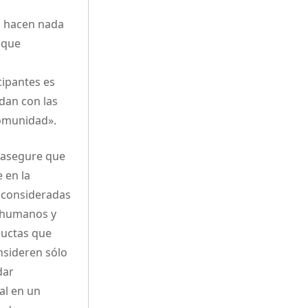
no hacen nada
 que
cipantes es
dan con las
comunidad».
y asegure que
 en la
n consideradas
 humanos y
ductas que
nsideren sólo
dar
al en un