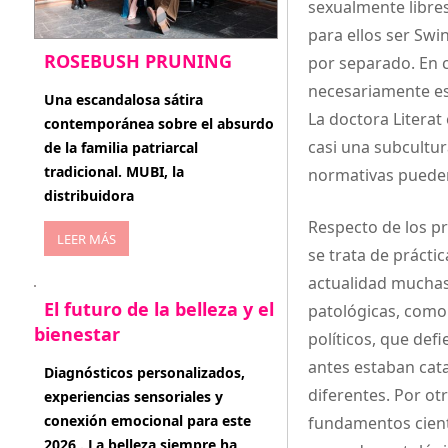
sexualmente libres
para ellos ser Swi
ROSEBUSH PRUNING
por separado. En 
necesariamente es
enero 20, 2026
Una escandalosa sátira
La doctora Literat
contemporánea sobre el absurdo
casi una subcultu
de la familia patriarcal
tradicional. MUBI, la
normativas pueden 
distribuidora
Respecto de los pr
LEER MÁS
se trata de prácti
actualidad muchas
El futuro de la belleza y el
patológicas, como
bienestar
políticos, que def
antes estaban cat
enero 15, 2026
Diagnósticos personalizados,
diferentes. Por ot
experiencias sensoriales y
conexión emocional para este
fundamentos cient
2026 . La belleza siempre ha