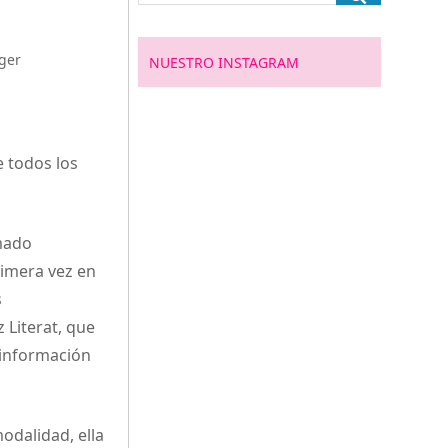
ger
NUESTRO INSTAGRAM
e todos los
mado
rimera vez en
s
 Literat, que
 información
odalidad, ella