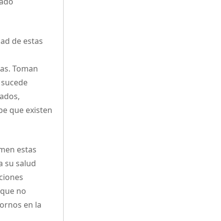
zado
dad de estas
cas. Toman
e sucede
zados,
be que existen
omen estas
a su salud
cciones
 que no
ornos en la