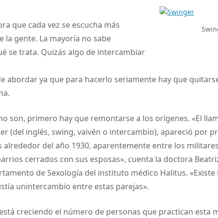
bra que cada vez se escucha más
Swin
e la gente. La mayoría no sabe
é se trata. Quizás algo de intercambiar
 de abordar ya que para hacerlo seriamente hay que quitars
ma.
o son, primero hay que remontarse a los orígenes. «El lla
 (del inglés, swing, vaivén o intercambio), apareció por p
 alrededor del año 1930, aparentemente entre los militare
rrios cerrados con sus esposas», cuenta la doctora Beatriz
rtamento de Sexología del instituto médico Halitus. «Existe
istía unintercambio entre estas parejas».
 está creciendo el número de personas que practican esta m