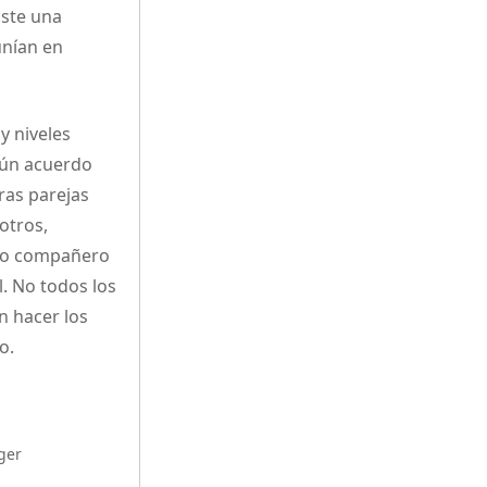
iste una
unían en
y niveles
mún acuerdo
ras parejas
otros,
pio compañero
l. No todos los
n hacer los
o.
ger