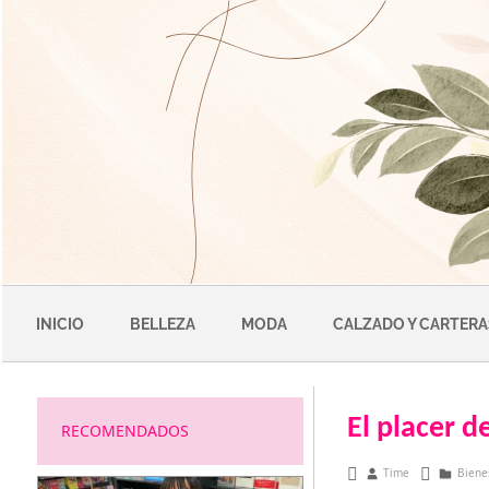
Saltar
al
contenido
INICIO
BELLEZA
MODA
CALZADO Y CARTERA
El placer d
RECOMENDADOS
mayo 4, 2011
Time
Biene