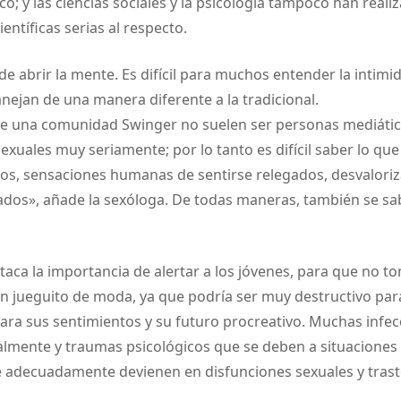
o; y las ciencias sociales y la psicología tampoco han reali
ntíficas serias al respecto.
 de abrir la mente. Es difícil para muchos entender la intimi
nejan de una manera diferente a la tradicional.
de una comunidad Swinger no suelen ser personas mediáti
sexuales muy seriamente; por lo tanto es difícil saber lo qu
los, sensaciones humanas de sentirse relegados, desvalori
ados», añade la sexóloga. De todas maneras, también se sa
staca la importancia de alertar a los jóvenes, para que no t
 jueguito de moda, ya que podría ser muy destructivo par
para sus sentimientos y su futuro procreativo. Muchas infe
almente y traumas psicológicos que se deben a situaciones
adecuadamente devienen en disfunciones sexuales y trast