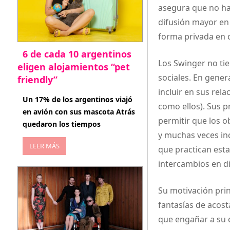
asegura que no hay
difusión mayor en
forma privada en 
6 de cada 10 argentinos
Los Swinger no tie
eligen alojamientos “pet
sociales. En gene
friendly”
incluir en sus rel
abril 27, 2026
Un 17% de los argentinos viajó
como ellos). Sus p
en avión con sus mascota Atrás
permitir que los 
quedaron los tiempos
y muchas veces inc
LEER MÁS
que practican est
intercambios en d
Su motivación prin
fantasías de acost
que engañar a su 