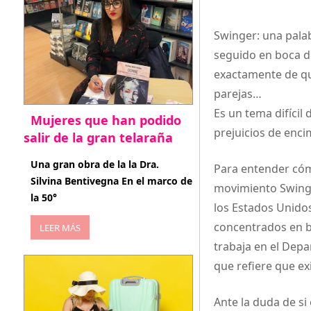
Swinger: una pala
seguido en boca d
exactamente de qu
parejas…
Es un tema difícil
Mujeres que han podido
prejuicios de enci
salir de la gran telaraña
abril 29, 2026
Una gran obra de la la Dra.
Para entender cóm
Silvina Bentivegna En el marco de
movimiento Swinger
la 50°
los Estados Unidos
concentrados en ba
LEER MÁS
trabaja en el Depa
que refiere que ex
Ante la duda de si