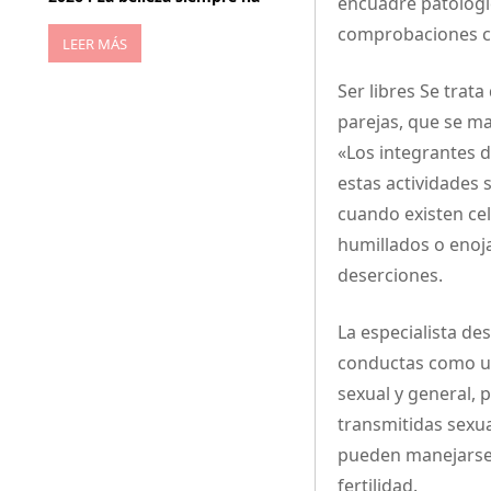
encuadre patológic
comprobaciones cie
LEER MÁS
Ser libres Se trata
parejas, que se ma
«Los integrantes 
estas actividades 
cuando existen ce
humillados o enoj
deserciones.
La especialista de
conductas como un
sexual y general, 
transmitidas sexu
pueden manejarse 
fertilidad.