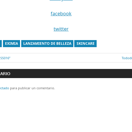
facebook
twitter
EXIMIA
LANZAMIENTO DE BELLEZA
SKINCARE
 SS016”
Entrad
Tododi
ón
siguie
TARIO
ectado
para publicar un comentario.