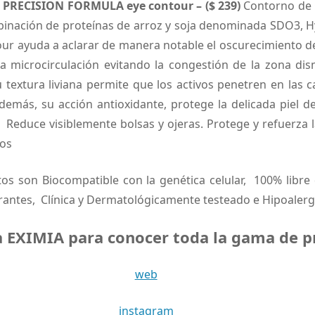
RECISION FORMULA eye contour – ($ 239)
Contorno de 
mbinación de proteínas de arroz y soja denominada SDO3, H
ur ayuda a aclarar de manera notable el oscurecimiento d
la microcirculación evitando la congestión de la zona di
u textura liviana permite que los activos penetren en las 
emás, su acción antioxidante, protege la delicada piel d
 Reduce visiblemente bolsas y ojeras. Protege y refuerza l
jos
s son Biocompatible con la genética celular, 100% libre 
rantes, Clínica y Dermatológicamente testeado e Hipoalerge
a EXIMIA para conocer toda la gama de 
web
instagram