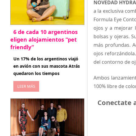
NOVEDAD HYDRA P
a la exclusiva co
Formula Eye Conto
ojos y a mejorar 
6 de cada 10 argentinos
bolsas y ojeras. S
eligen alojamientos “pet
más profundas. Ad
friendly”
ojos reforzándola.
abril 27, 2026
Un 17% de los argentinos viajó
del contorno de o
en avión con sus mascota Atrás
quedaron los tiempos
Ambos lanzamiento
100% libre de colo
LEER MÁS
Conectate 