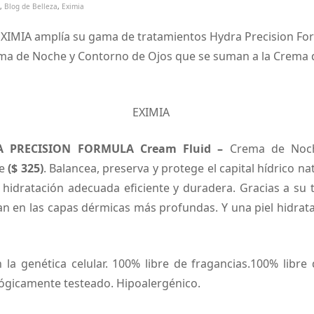
,
Blog de Belleza
,
Eximia
EXIMIA amplía su gama de tratamientos Hydra Precision Fo
a de Noche y Contorno de Ojos que se suman a la Crema 
 PRECISION FORMULA Cream Fluid –
Crema de Noch
e
($ 325)
. Balancea, preserva y protege el capital hídrico nat
 hidratación adecuada eficiente y duradera. Gracias a su t
an en las capas dérmicas más profundas. Y una piel hidrata
la genética celular. 100% libre de fragancias.100% libre 
lógicamente testeado. Hipoalergénico.