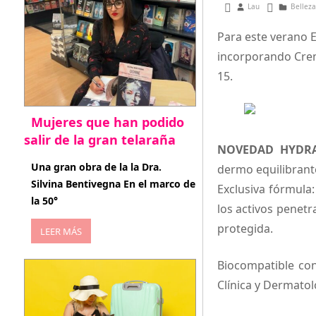
diciembre 17, 2015
Lau
Belleza
Para este verano 
incorporando Crem
15.
Mujeres que han podido
salir de la gran telaraña
NOVEDAD HYDRA
abril 29, 2026
Una gran obra de la la Dra.
dermo equilibrant
Silvina Bentivegna En el marco de
Exclusiva fórmula:
la 50°
los activos penetr
protegida.
LEER MÁS
Biocompatible con 
Clínica y Dermato