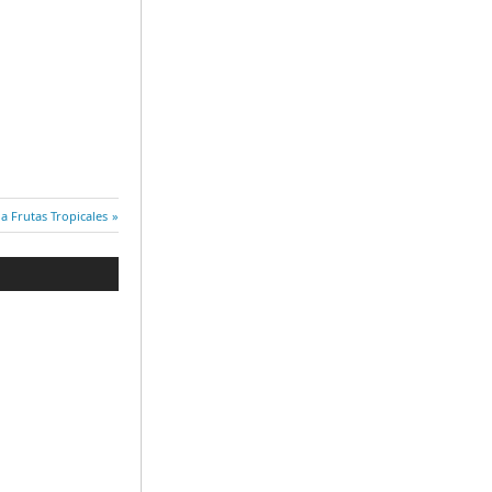
a
a Frutas Tropicales
nte: