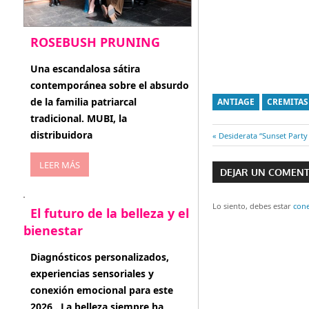
ROSEBUSH PRUNING
enero 20, 2026
Una escandalosa sátira
contemporánea sobre el absurdo
de la familia patriarcal
ANTIAGE
CREMITAS
tradicional. MUBI, la
distribuidora
Entrada
Desiderata “Sunset Party
Navegaci
anterior:
LEER MÁS
DEJAR UN COMEN
de
entradas
Lo siento, debes estar
con
El futuro de la belleza y el
bienestar
enero 15, 2026
Diagnósticos personalizados,
experiencias sensoriales y
conexión emocional para este
2026 . La belleza siempre ha