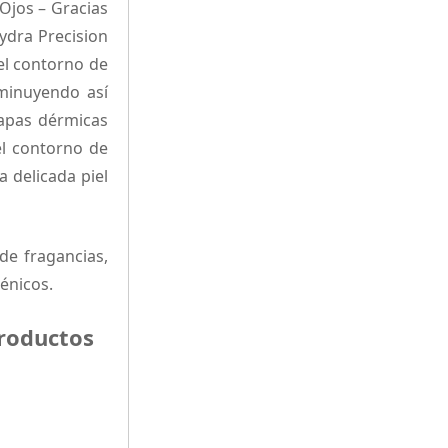
Ojos – Gracias
ydra Precision
el contorno de
sminuyendo así
capas dérmicas
el contorno de
a delicada piel
de fragancias,
́nicos.
productos