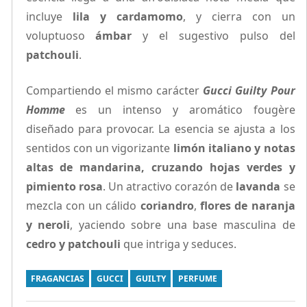
incluye
lila y cardamomo
, y cierra con un
voluptuoso
ámbar
y el sugestivo pulso del
patchouli
.
Compartiendo el mismo carácter
Gucci Guilty Pour
Homme
es un intenso y aromático fougère
diseñado para provocar. La esencia se ajusta a los
sentidos con un vigorizante
limón italiano y notas
altas de mandarina, cruzando hojas verdes y
pimiento rosa
. Un atractivo corazón de
lavanda
se
mezcla con un cálido
coriandro
,
flores de naranja
y neroli
, yaciendo sobre una base masculina de
cedro y patchouli
que intriga y seduces.
FRAGANCIAS
GUCCI
GUILTY
PERFUME