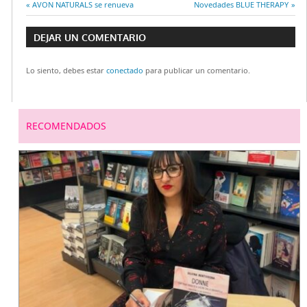
Entrada
AVON NATURALS se renueva
Entrada
Novedades BLUE THERAPY
Navegación
anterior:
siguiente:
DEJAR UN COMENTARIO
de
Lo siento, debes estar
conectado
para publicar un comentario.
entradas
RECOMENDADOS