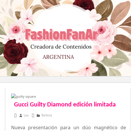
Saltar
al
contenido
Gucci Guilty Diamond edición limitada
marzo 27, 2015
Lau
Belleza
Nueva presentación para un dúo magnético de