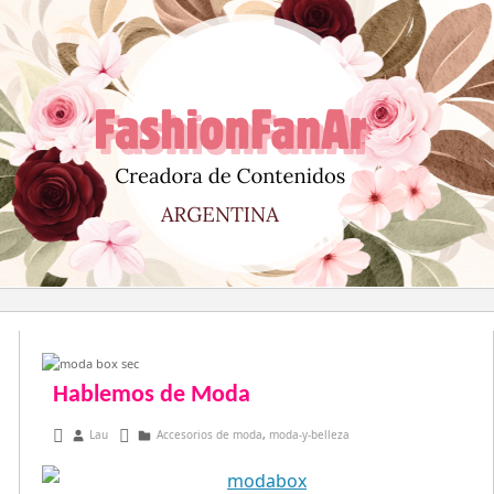
Saltar
al
contenido
Hablemos de Moda
junio 10, 2013
Lau
Accesorios de moda
,
moda-y-belleza