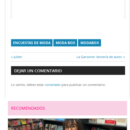
ENCUESTAS DE MODA
MODA BOX
MODABOX
Entrada
Julien
Entrada
La Garsonie: lencería de autor
Navegación
anterior:
siguiente:
DEJAR UN COMENTARIO
de
Lo siento, debes estar
conectado
para publicar un comentario.
entradas
RECOMENDADOS