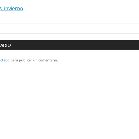
ón
TARIO
ectado
para publicar un comentario.