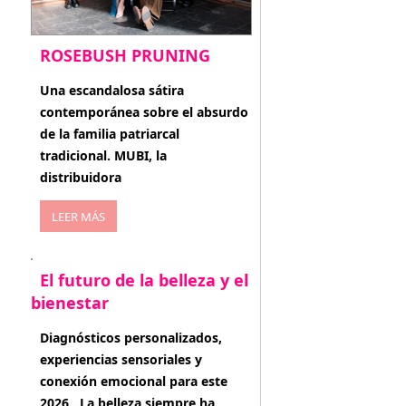
ROSEBUSH PRUNING
enero 20, 2026
Una escandalosa sátira
contemporánea sobre el absurdo
de la familia patriarcal
tradicional. MUBI, la
distribuidora
LEER MÁS
El futuro de la belleza y el
bienestar
enero 15, 2026
Diagnósticos personalizados,
experiencias sensoriales y
conexión emocional para este
2026 . La belleza siempre ha