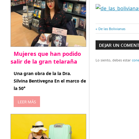
Entrada
De las Bolivianas
Navegaci
anterior:
DEJAR UN COMEN
de
Mujeres que han podido
entradas
salir de la gran telaraña
Lo siento, debes estar
con
abril 29, 2026
Una gran obra de la la Dra.
Silvina Bentivegna En el marco de
la 50°
LEER MÁS