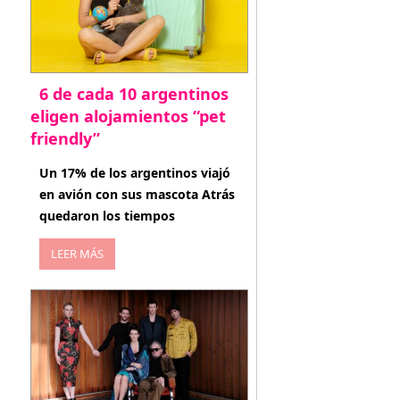
6 de cada 10 argentinos
eligen alojamientos “pet
friendly”
abril 27, 2026
Un 17% de los argentinos viajó
en avión con sus mascota Atrás
quedaron los tiempos
LEER MÁS