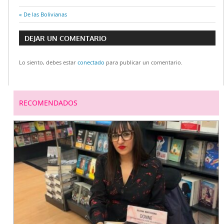
Entrada
De las Bolivianas
Navegación
anterior:
DEJAR UN COMENTARIO
de
Lo siento, debes estar
conectado
para publicar un comentario.
entradas
RECOMENDADOS