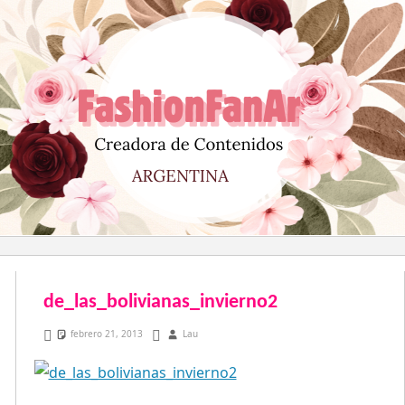
Saltar
al
contenido
de_las_bolivianas_invierno2
febrero 21, 2013
Lau