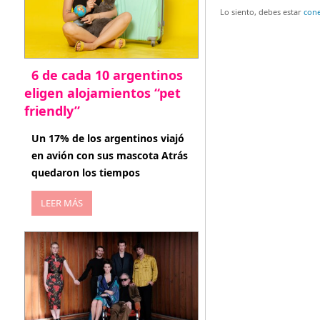
entradas
Lo siento, debes estar
con
6 de cada 10 argentinos
eligen alojamientos “pet
friendly”
abril 27, 2026
Un 17% de los argentinos viajó
en avión con sus mascota Atrás
quedaron los tiempos
LEER MÁS