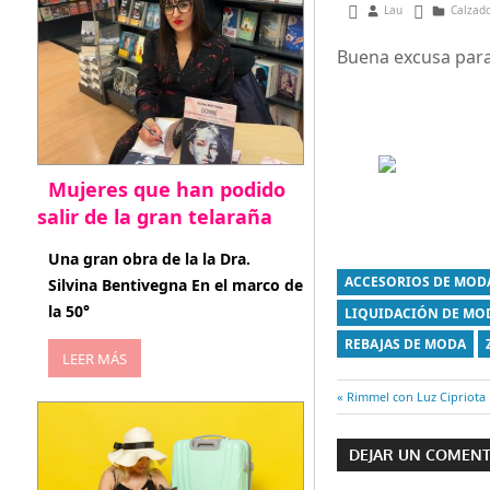
marzo 16, 2013
Lau
Calzado
Buena excusa para
Mujeres que han podido
salir de la gran telaraña
abril 29, 2026
Una gran obra de la la Dra.
ACCESORIOS DE MOD
Silvina Bentivegna En el marco de
la 50°
LIQUIDACIÓN DE MO
REBAJAS DE MODA
LEER MÁS
Entrada
Rimmel con Luz Cipriota
Navegaci
anterior:
DEJAR UN COMEN
de