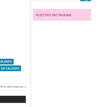
NUESTRO INSTAGRAM
CALZADO
 DE CALZADO
ada
ff en Alto Palermo
ente: