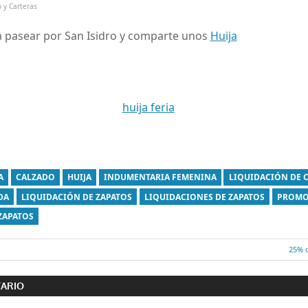
 y Carteras
 pasear por San Isidro y comparte unos
Huija
A
CALZADO
HUIJA
INDUMENTARIA FEMENINA
LIQUIDACIÓN DE 
DA
LIQUIDACIÓN DE ZAPATOS
LIQUIDACIONES DE ZAPATOS
PROMO
ZAPATOS
Entr
25% o
ón
sigui
TARIO