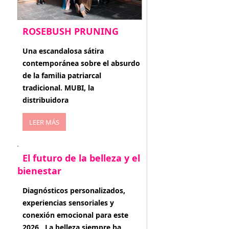
ROSEBUSH PRUNING
enero 20, 2026
Una escandalosa sátira
contemporánea sobre el absurdo
de la familia patriarcal
tradicional. MUBI, la
distribuidora
LEER MÁS
El futuro de la belleza y el
bienestar
enero 15, 2026
Diagnósticos personalizados,
experiencias sensoriales y
conexión emocional para este
2026 . La belleza siempre ha