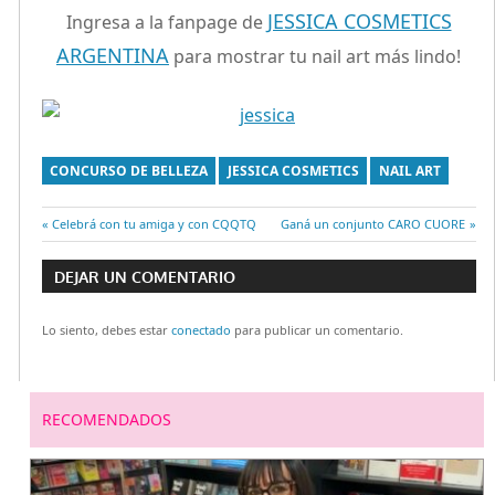
JESSICA COSMETICS
Ingresa a la fanpage de
ARGENTINA
para mostrar tu nail art más lindo!
CONCURSO DE BELLEZA
JESSICA COSMETICS
NAIL ART
Entrada
Celebrá con tu amiga y con CQQTQ
Entrada
Ganá un conjunto CARO CUORE
Navegación
anterior:
siguiente:
DEJAR UN COMENTARIO
de
Lo siento, debes estar
conectado
para publicar un comentario.
entradas
RECOMENDADOS