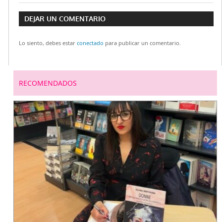
Navegación
anterior:
siguiente:
DEJAR UN COMENTARIO
de
Lo siento, debes estar
conectado
para publicar un comentario.
entradas
RECOMENDADOS