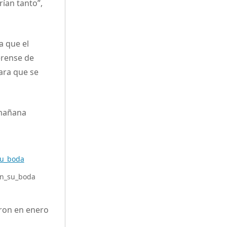
rían tanto”,
a que el
erense de
ara que se
a mañana
_en_su_boda
eron en enero