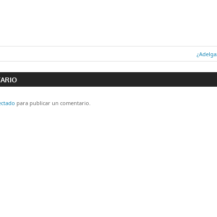
Entrada
¿Adelga
ón
siguient
TARIO
ectado
para publicar un comentario.