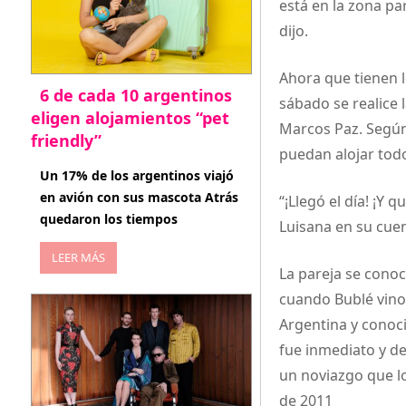
está en la zona pa
dijo.
Ahora que tienen l
6 de cada 10 argentinos
sábado se realice 
eligen alojamientos “pet
Marcos Paz. Según 
friendly”
puedan alojar todo
abril 27, 2026
Un 17% de los argentinos viajó
en avión con sus mascota Atrás
“¡Llegó el día! ¡Y 
quedaron los tiempos
Luisana en su cuen
LEER MÁS
La pareja se conoc
cuando Bublé vino 
Argentina y conoci
fue inmediato y d
un noviazgo que l
de 2011