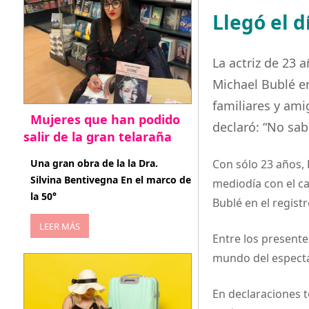
Llegó el d
La actriz de 23 
Michael Bublé en
familiares y ami
Mujeres que han podido
declaró: “No sab
salir de la gran telaraña
abril 29, 2026
Una gran obra de la la Dra.
Con sólo 23 años, 
Silvina Bentivegna En el marco de
mediodía con el c
la 50°
Bublé en el registr
LEER MÁS
Entre los presente
mundo del espectá
En declaraciones t