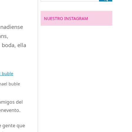
NUESTRO INSTAGRAM
anadiense
ans,
 boda, ella
chael buble
 amigos del
enevento.
de gente que