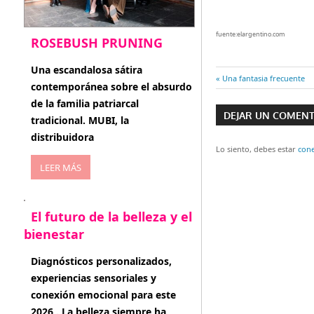
fuente:elargentino.com
ROSEBUSH PRUNING
enero 20, 2026
Una escandalosa sátira
Entrada
Una fantasia frecuente
contemporánea sobre el absurdo
Navegaci
anterior:
de la familia patriarcal
DEJAR UN COMEN
de
tradicional. MUBI, la
distribuidora
entradas
Lo siento, debes estar
con
LEER MÁS
El futuro de la belleza y el
bienestar
enero 15, 2026
Diagnósticos personalizados,
experiencias sensoriales y
conexión emocional para este
2026 . La belleza siempre ha