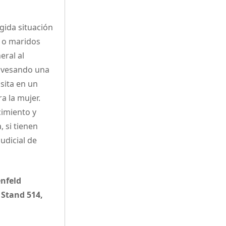
lgida situación
s o maridos
eral al
ravesando una
nsita en un
a la mujer.
cimiento y
 si tienen
udicial de
enfeld
 Stand 514,