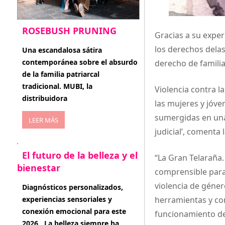
ROSEBUSH PRUNING
Gracias a su exper
los derechos delas
enero 20, 2026
Una escandalosa sátira
contemporánea sobre el absurdo
derecho de familia
de la familia patriarcal
tradicional. MUBI, la
Violencia contra l
distribuidora
las mujeres y jóve
sumergidas en una
LEER MÁS
judicial’, comenta 
El futuro de la belleza y el
“La Gran Telaraña.
bienestar
comprensible para 
violencia de géner
enero 15, 2026
Diagnósticos personalizados,
herramientas y co
experiencias sensoriales y
conexión emocional para este
funcionamiento de 
2026 . La belleza siempre ha