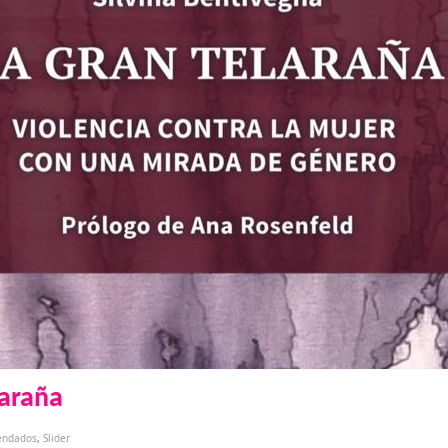
laraña
endados
,
Slider