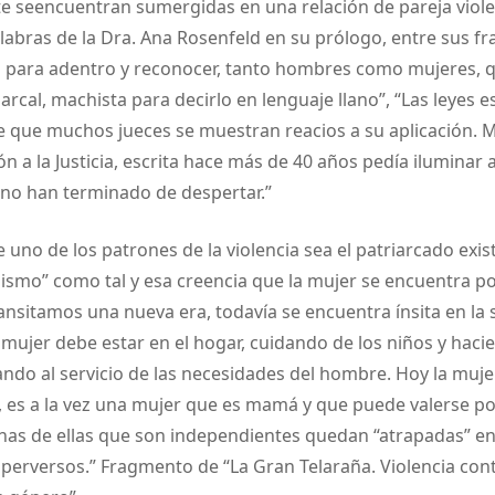
e seencuentran sumergidas en una relación de pareja viole
labras de la Dra. Ana Rosenfeld en su prólogo, entre sus f
 para adentro y reconocer, tanto hombres como mujeres, q
arcal, machista para decirlo en lenguaje llano”, “Las leyes e
e que muchos jueces se muestran reacios a su aplicación. M
n a la Justicia, escrita hace más de 40 años pedía iluminar a
no han terminado de despertar.”
 uno de los patrones de la violencia sea el patriarcado exis
ismo” como tal y esa creencia que la mujer se encuentra po
ansitamos una nueva era, todavía se encuentra ínsita en la 
 mujer debe estar en el hogar, cuidando de los niños y haci
do al servicio de las necesidades del hombre. Hoy la mujer
, es a la vez una mujer que es mamá y que puede valerse po
as de ellas que son independientes quedan “atrapadas” en 
erversos.” Fragmento de “La Gran Telaraña. Violencia contr