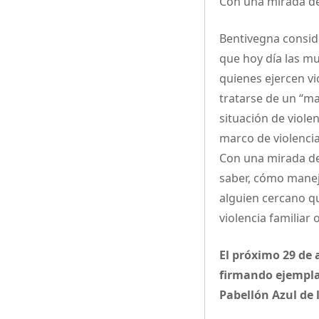
Con una mirada de
Bentivegna conside
que hoy día las m
quienes ejercen vi
tratarse de un “m
situación de viole
marco de violencia
Con una mirada de
saber, cómo maneja
alguien cercano qu
violencia familiar
El próximo 29 de a
firmando ejemplar
Pabellón Azul de 