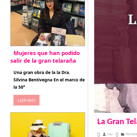
Mujeres que han podido
salir de la gran telaraña
abril 29, 2026
Una gran obra de la la Dra.
Silvina Bentivegna En el marco de
la 50°
LEER MÁS
La Gran Te
abril 25, 2023
Lau
Recom