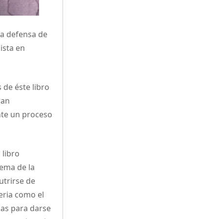
la defensa de
ista en
 de éste libro
ran
nte un proceso
 libro
tema de la
utrirse de
eria como el
ias para darse