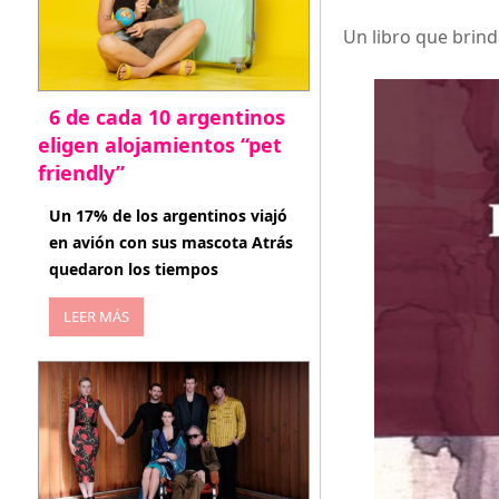
Un libro que brin
6 de cada 10 argentinos
eligen alojamientos “pet
friendly”
abril 27, 2026
Un 17% de los argentinos viajó
en avión con sus mascota Atrás
quedaron los tiempos
LEER MÁS