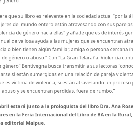
 género”.
ra que su libro es relevante en la sociedad actual “por la á
ujeres del mundo entero están atravesando con sus pareja
olencia de género hacia ellas” y añade que es de interés gen
anual de valiosa ayuda a las mujeres que se encuentran at
ncia o bien tienen algún familiar, amiga o persona cercana í
 de género o abuso.” Con “La Gran Telaraña. Violencia contr
 género” Bentivegna busca transmitir a sus lectoras “cono
rse si están sumergidas en una relación de pareja violenta,
e es víctima de violencia, si están atravesando un proceso j
 o abuso y se encuentran perdidas, fuera de rumbo.”
bril estará junto a la prologuista del libro Dra. Ana Ros
es en la Feria Internacional del Libro de BA en la Rural,
la editorial Maipue.