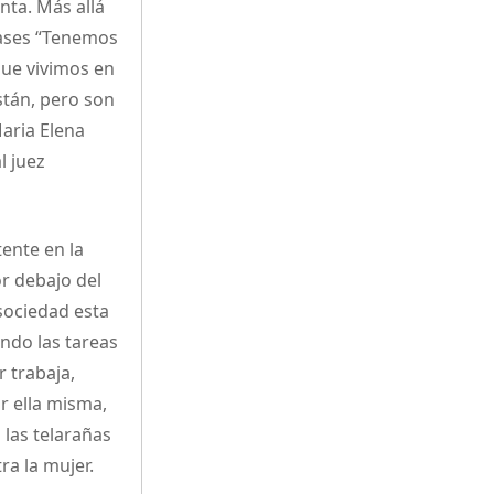
nta. Más allá
rases “Tenemos
ue vivimos en
stán, pero son
aria Elena
l juez
tente en la
r debajo del
sociedad esta
endo las tareas
 trabaja,
r ella misma,
las telarañas
a la mujer.