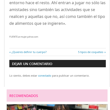
entorno hace el resto. Ahí entran a jugar no sólo las
amistades sino también las actividades que se
realicen y aquellas que no, así como también el tipo
de alimentos que se ingieren».
FUENTE:ar.mujer.yahoo.com
Entrada
¿Quieres definir tu cuerpo?
Entrada
5 tipos de coqueteo
Navegación
anterior:
siguiente:
DEJAR UN COMENTARIO
de
Lo siento, debes estar
conectado
para publicar un comentario.
entradas
RECOMENDADOS