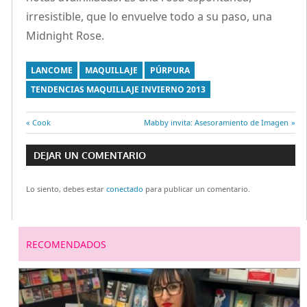
irresistible, que lo envuelve todo a su paso, una
Midnight Rose.
LANCOME
MAQUILLAJE
PÚRPURA
TENDENCIAS MAQUILLAJE INVIERNO 2013
Entrada
Cook
Entrada
Mabby invita: Asesoramiento de Imagen
Navegación
anterior:
siguiente:
DEJAR UN COMENTARIO
de
Lo siento, debes estar
conectado
para publicar un comentario.
entradas
RECOMENDADOS