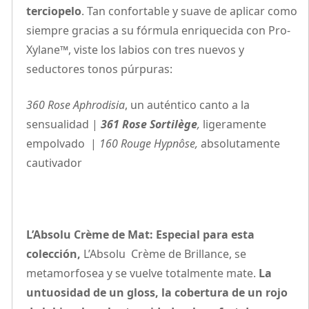
terciopelo
. Tan confortable y suave de aplicar como
siempre gracias a su fórmula enriquecida con Pro-
Xylane™, viste los labios con tres nuevos y
seductores tonos púrpuras:
360 Rose Aphrodisia
, un auténtico canto a la
sensualidad |
361 Rose Sortilège
,
ligeramente
empolvado |
160 Rouge Hypnôse,
absolutamente
cautivador
L’Absolu Crème de Mat: Especial para esta
colección,
L’Absolu Crème de Brillance, se
metamorfosea y se vuelve totalmente mate.
La
untuosidad de un gloss, la cobertura de un rojo