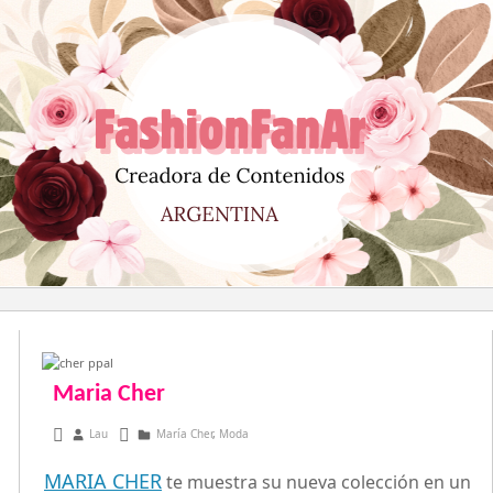
Saltar
al
contenido
Maria Cher
agosto 1, 2013
Lau
María Cher
,
Moda
MARIA CHER
te muestra su nueva colección en un