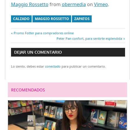
Maggio Rossetto
from
obermedia
on
Vimeo
.
CALZADO
MAGGIO ROSSETTO
ZAPATOS
Entrada
Promo Fotter para compradores online
Navegación
anterior:
Entrada
Peter Pan confort, para sentirte esplendida
siguiente:
de
DEJAR UN COMENTARIO
entradas
Lo siento, debes estar
conectado
para publicar un comentario.
RECOMENDADOS