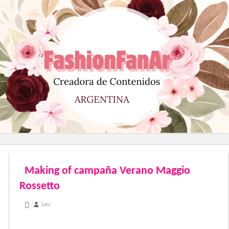
Saltar
al
contenido
Making of campaña Verano Maggio
Rossetto
noviembre 9, 2012
Lau