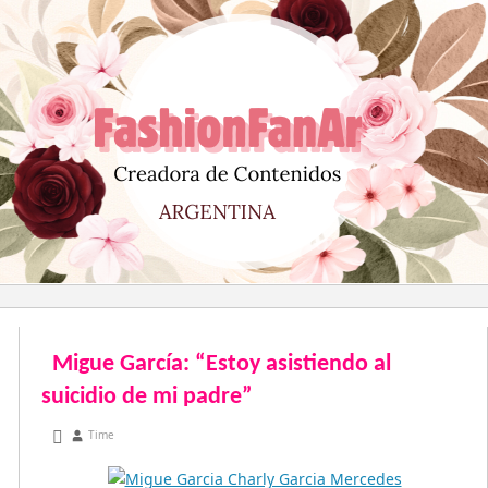
Saltar
al
contenido
Migue García: “Estoy asistiendo al
suicidio de mi padre”
abril 12, 2011
Time