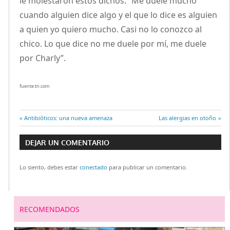
le molestaron estos dichos. “Me duele mucho
cuando alguien dice algo y el que lo dice es alguien
a quien yo quiero mucho. Casi no lo conozco al
chico. Lo que dice no me duele por mí, me duele
por Charly”.
fuente:tn.com
Entrada
Antibióticos: una nueva amenaza
Entrada
Las alergias en otoño
Navegación
anterior:
siguiente:
DEJAR UN COMENTARIO
de
Lo siento, debes estar
conectado
para publicar un comentario.
entradas
RECOMENDADOS