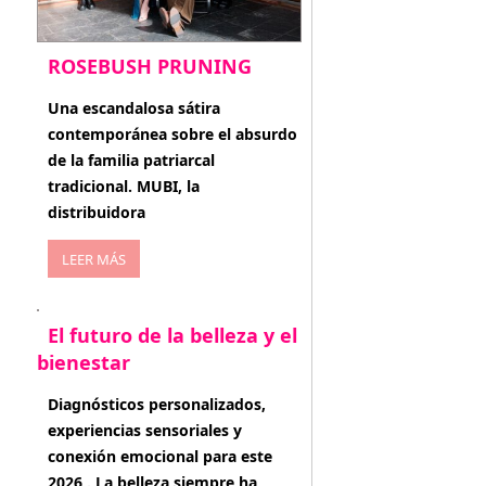
ROSEBUSH PRUNING
enero 20, 2026
Una escandalosa sátira
contemporánea sobre el absurdo
de la familia patriarcal
tradicional. MUBI, la
distribuidora
LEER MÁS
El futuro de la belleza y el
bienestar
enero 15, 2026
Diagnósticos personalizados,
experiencias sensoriales y
conexión emocional para este
2026 . La belleza siempre ha