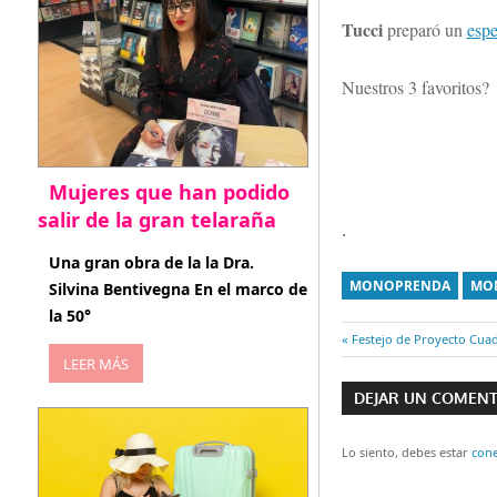
Tucci
preparó un
espe
Nuestros 3 favoritos?
Mujeres que han podido
salir de la gran telaraña
.
abril 29, 2026
Una gran obra de la la Dra.
MONOPRENDA
MO
Silvina Bentivegna En el marco de
la 50°
Entrada
Festejo de Proyecto Cuad
Navegaci
anterior:
LEER MÁS
DEJAR UN COMEN
de
entradas
Lo siento, debes estar
con