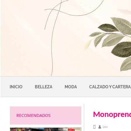
Saltar
al
contenido
INICIO
BELLEZA
MODA
CALZADO Y CARTERA
Monoprend
RECOMENDADOS
diciembre 2, 2012
Lau