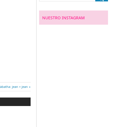
NUESTRO INSTAGRAM
Entrada
abatha: jean + jean
iguiente: