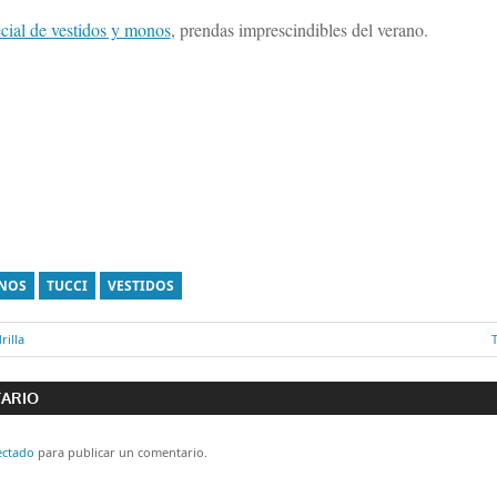
cial de vestidos y monos
, prendas imprescindibles del verano.
NOS
TUCCI
VESTIDOS
rilla
T
ón
s
TARIO
ectado
para publicar un comentario.