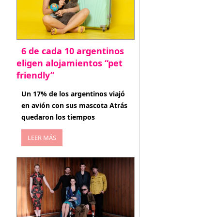
6 de cada 10 argentinos
eligen alojamientos “pet
friendly”
abril 27, 2026
Un 17% de los argentinos viajó
en avión con sus mascota Atrás
quedaron los tiempos
LEER MÁS