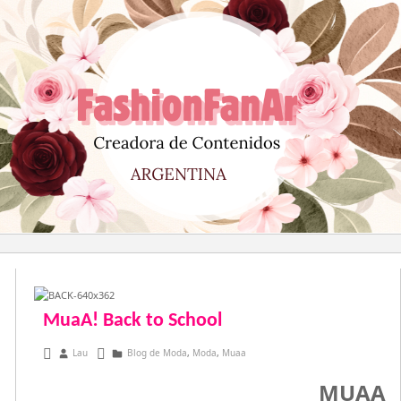
Saltar
al
contenido
MuaA! Back to School
febrero 15, 2016
Lau
Blog de Moda
,
Moda
,
Muaa
MUAA