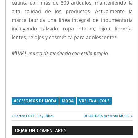
cuanta con más de 300 artículos, manteniendo la
alta calidad de los productos. Actualmente la
marca fabrica una línea integral de indumentaria
incluyendo calzado, ropa interior, bijou, librería,
lentes, relojes y cosmética para adolescentes.
MUAA!, marca de tendencia con estilo propio.
ACCESORIOS DE MODA
MODA
VUELTA AL COLE
Entrada
Sorteo FOTTER by INKAS
Entrada
DESIDERATA presenta MUSIC
Navegación
anterior:
siguiente:
DEJAR UN COMENTARIO
de