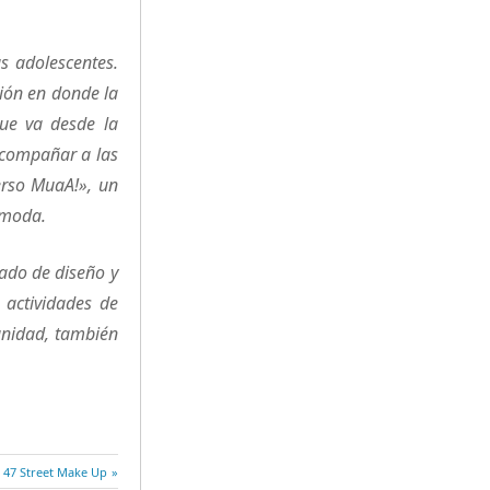
s adolescentes.
ión en donde la
que va desde la
 acompañar a las
verso MuaA!», un
a moda.
gado de diseño y
 actividades de
unidad, también
Entrada
47 Street Make Up