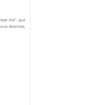
Have Fun
”, que
cia divertida,