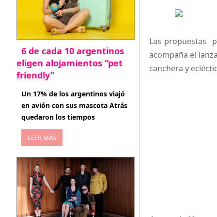
Las propuestas pa
6 de cada 10 argentinos
acompaña el lanzam
eligen alojamientos “pet
canchera y eclécti
friendly”
abril 27, 2026
Un 17% de los argentinos viajó
en avión con sus mascota Atrás
quedaron los tiempos
LEER MÁS