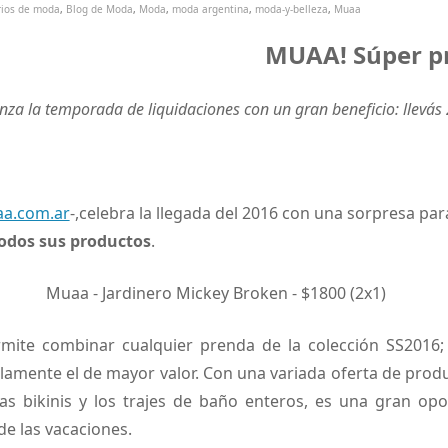
rios de moda
,
Blog de Moda
,
Moda
,
moda argentina
,
moda-y-belleza
,
Muaa
MUAA! Súper p
za la temporada de liquidaciones con un gran beneficio: llevás 
a.com.ar
-,celebra la llegada del 2016 con una sorpresa para
todos sus productos
.
mite combinar cualquier prenda de la colección SS2016; 
lamente el de mayor valor. Con una variada oferta de produ
as bikinis y los trajes de baño enteros, es una gran op
e las vacaciones.