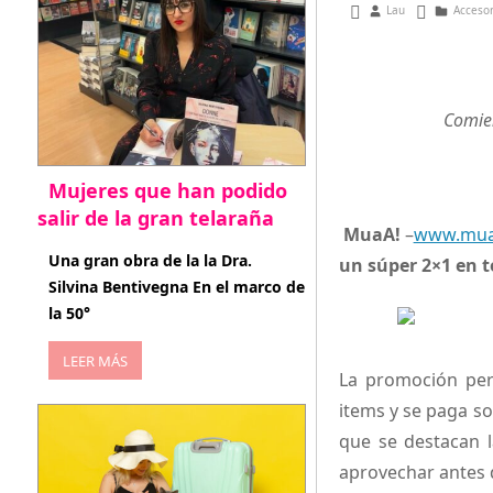
enero 5, 2016
Lau
Acceso
Comien
Mujeres que han podido
salir de la gran telaraña
MuaA!
–
www.mua
abril 29, 2026
Una gran obra de la la Dra.
un súper 2×1 en 
Silvina Bentivegna En el marco de
la 50°
LEER MÁS
La promoción per
items y se paga so
que se destacan l
aprovechar antes d