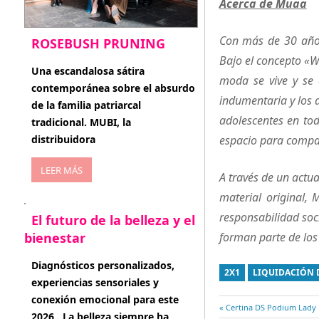
Acerca de Muaa
Con más de 30 años
ROSEBUSH PRUNING
Bajo el concepto «W
enero 20, 2026
Una escandalosa sátira
moda se vive y se 
contemporánea sobre el absurdo
indumentaria y los 
de la familia patriarcal
adolescentes en tod
tradicional. MUBI, la
espacio para compar
distribuidora
LEER MÁS
A través de un actu
material original,
responsabilidad soc
El futuro de la belleza y el
forman parte de los 
bienestar
enero 15, 2026
Diagnósticos personalizados,
2X1
LIQUIDACIÓN 
experiencias sensoriales y
conexión emocional para este
Entrada
Certina DS Podium Lady
2026 . La belleza siempre ha