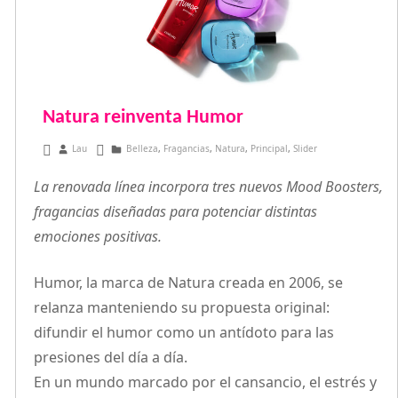
Natura reinventa Humor
junio 24, 2026
Lau
Belleza
,
Fragancias
,
Natura
,
Principal
,
Slider
La renovada línea incorpora tres nuevos Mood Boosters,
fragancias diseñadas para potenciar distintas
emociones positivas.
Humor, la marca de Natura creada en 2006, se
relanza manteniendo su propuesta original:
difundir el humor como un antídoto para las
presiones del día a día.
En un mundo marcado por el cansancio, el estrés y