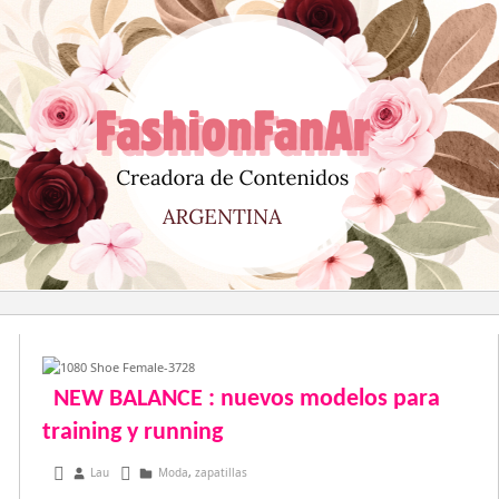
Saltar
al
contenido
NEW BALANCE : nuevos modelos para
training y running
abril 10, 2017
Lau
Moda
,
zapatillas