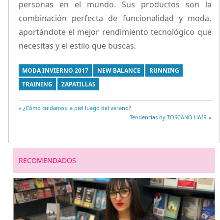
personas en el mundo. Sus productos son la
combinación perfecta de funcionalidad y moda,
aportándote el mejor rendimiento tecnológico que
necesitas y el estilo que buscas.
MODA INVIERNO 2017
NEW BALANCE
RUNNING
TRAINING
ZAPATILLAS
Entrada
¿Cómo cuidamos la piel luego del verano?
Navegación
anterior:
Entrada
Tendencias by TOSCANO HAIR
siguiente:
de
entradas
RECOMENDADOS