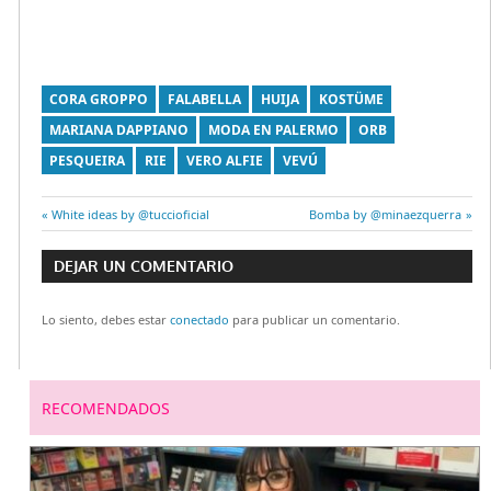
CORA GROPPO
FALABELLA
HUIJA
KOSTÜME
MARIANA DAPPIANO
MODA EN PALERMO
ORB
PESQUEIRA
RIE
VERO ALFIE
VEVÚ
Entrada
White ideas by @tuccioficial
Entrada
Bomba by @minaezquerra
Navegación
anterior:
siguiente:
DEJAR UN COMENTARIO
de
Lo siento, debes estar
conectado
para publicar un comentario.
entradas
RECOMENDADOS