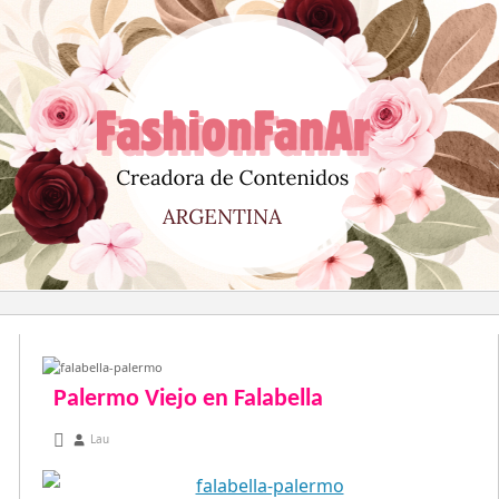
Saltar
al
contenido
Palermo Viejo en Falabella
diciembre 28, 2012
Lau