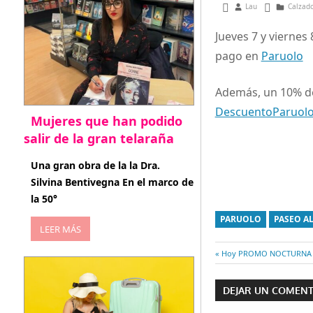
febrero 7, 2013
Lau
Calzado
Jueves 7 y viernes
pago en
Paruolo
Además, un 10% de
DescuentoParuolo
Mujeres que han podido
salir de la gran telaraña
abril 29, 2026
Una gran obra de la la Dra.
Silvina Bentivegna En el marco de
la 50°
PARUOLO
PASEO A
LEER MÁS
Entrada
Hoy PROMO NOCTURNA F
Navegaci
anterior:
DEJAR UN COMEN
de