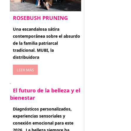
ROSEBUSH PRUNING
enero 20, 2026
Una escandalosa sátira
contemporánea sobre el absurdo
de la familia patriarcal
tradicional. MUBI, la
distribuidora
LEER MÁS
El futuro de la belleza y el
bienestar
enero 15, 2026
Diagnósticos personalizados,
experiencias sensoriales y
conexión emocional para este
2026 . La belleza siempre ha