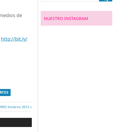
 medios de
NUESTRO INSTAGRAM
k
http://bit.ly/
PATOS
ntrada
YRES Invierno 2013
iguiente: