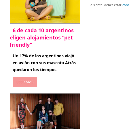
entradas
Lo siento, debes estar
con
6 de cada 10 argentinos
eligen alojamientos “pet
friendly”
abril 27, 2026
Un 17% de los argentinos viajó
en avión con sus mascota Atrás
quedaron los tiempos
LEER MÁS