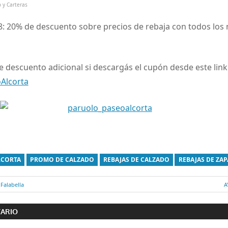
 y Carteras
 8: 20% de descuento sobre precios de rebaja con todos los
 descuento adicional si descargás el cupón desde este lin
Alcorta
LCORTA
PROMO DE CALZADO
REBAJAS DE CALZADO
REBAJAS DE ZA
alabella
E
A
ón
s
TARIO