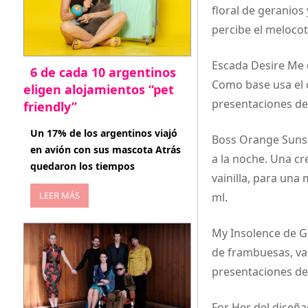
floral de geranios
percibe el melocot
Escada Desire Me e
6 de cada 10 argentinos
Como base usa el 
eligen alojamientos “pet
presentaciones de 
friendly”
abril 27, 2026
Un 17% de los argentinos viajó
Boss Orange Sunset
en avión con sus mascota Atrás
a la noche. Una cr
quedaron los tiempos
vainilla, para una
LEER MÁS
ml.
My Insolence de G
de frambuesas, vai
presentaciones de 
For Her del diseña