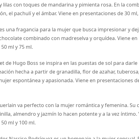
 y lilas con toques de mandarina y pimienta rosa. En la com
ón, el pachulí y el ámbar. Viene en presentaciones de 30 ml, 
s una fragancia para la mujer que busca impresionar y deja
chocolate combinado con madreselva y orquídea. Viene en
50 ml y 75 ml.
 de Hugo Boss se inspira en las puestas de sol para darle 
eación hecha a partir de granadilla, flor de azahar, tuberosa
 mujer espontánea y apasionada. Viene en presentaciones de
uerlain va perfecto con la mujer romántica y femenina. Su
nilla, almendro y jazmín lo hacen potente y a la vez íntimo.
50 ml y 100 ml.
dor Narciso Rodríguez es un homenaje a la mujer sensual. 