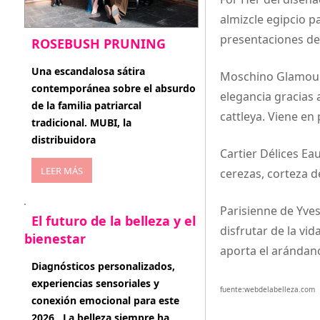
almizcle egipcio p
presentaciones de 
ROSEBUSH PRUNING
enero 20, 2026
Una escandalosa sátira
Moschino Glamour 
contemporánea sobre el absurdo
elegancia gracias
de la familia patriarcal
cattleya. Viene en
tradicional. MUBI, la
distribuidora
Cartier Délices Ea
LEER MÁS
cerezas, corteza 
Parisienne de Yves
El futuro de la belleza y el
disfrutar de la vi
bienestar
aporta el arándano
enero 15, 2026
Diagnósticos personalizados,
experiencias sensoriales y
fuente:webdelabelleza.com
conexión emocional para este
2026 . La belleza siempre ha