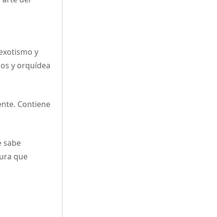
exotismo y
cos y orquídea
ente. Contiene
e sabe
gura que