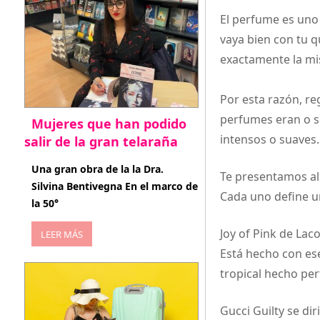
El perfume es uno
vaya bien con tu q
exactamente la m
Por esta razón, re
perfumes eran o so
Mujeres que han podido
intensos o suaves.
salir de la gran telaraña
abril 29, 2026
Una gran obra de la la Dra.
Te presentamos al
Silvina Bentivegna En el marco de
Cada uno define un
la 50°
Joy of Pink de Laco
LEER MÁS
Está hecho con ese
tropical hecho per
Gucci Guilty se di