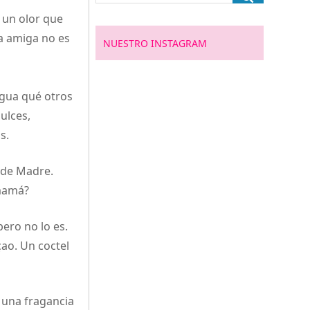
 un olor que
a amiga no es
NUESTRO INSTAGRAM
igua qué otros
ulces,
s.
 de Madre.
 mamá?
pero no lo es.
çao. Un coctel
a una fragancia