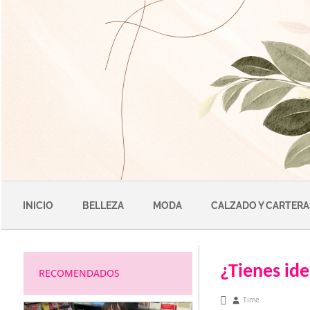
Saltar
al
contenido
INICIO
BELLEZA
MODA
CALZADO Y CARTERA
¿Tienes id
RECOMENDADOS
abril 27, 2011
Time