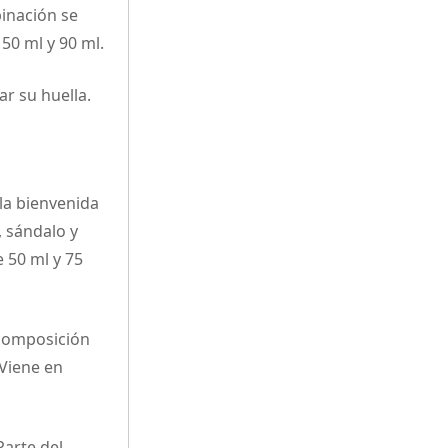
binación se
50 ml y 90 ml.
r su huella.
la bienvenida
, sándalo y
 50 ml y 75
 composición
 Viene en
Parte del