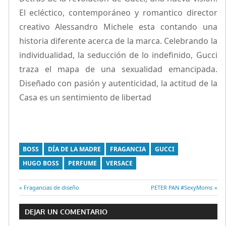
El ecléctico, contemporáneo y romantico director
creativo Alessandro Michele esta contando una
historia diferente acerca de la marca. Celebrando la
individualidad, la seducción de lo indefinido, Gucci
traza el mapa de una sexualidad emancipada.
Diseñado con pasión y autenticidad, la actitud de la
Casa es un sentimiento de libertad
BOSS
DÍA DE LA MADRE
FRAGANCIA
GUCCI
HUGO BOSS
PERFUME
VERSACE
Entrada
Fragancias de diseño
Entrada
PETER PAN #SexyMoms
Navegación
anterior:
siguiente:
DEJAR UN COMENTARIO
de