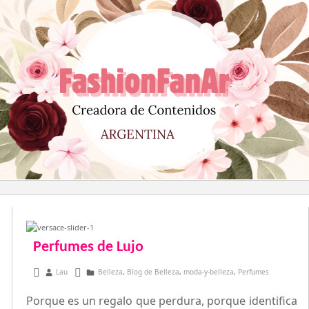
Saltar
al
contenido
Perfumes de Lujo
octubre 13, 2016
Lau
Belleza
,
Blog de Belleza
,
moda-y-belleza
,
Perfumes
Porque es un regalo que perdura, porque identifica