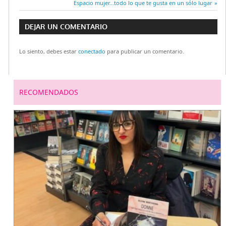
Navegación
anterior:
Entrada
Espacio mujer…todo lo que te gusta en un sólo lugar
siguiente:
de
DEJAR UN COMENTARIO
entradas
Lo siento, debes estar
conectado
para publicar un comentario.
RECOMENDADOS