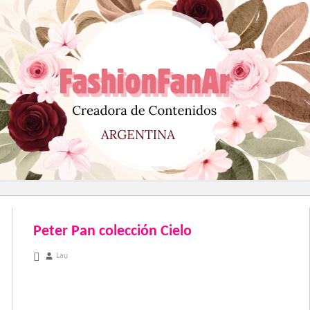
Saltar
al
contenido
Peter Pan colección Cielo
noviembre 13, 2012
Lau