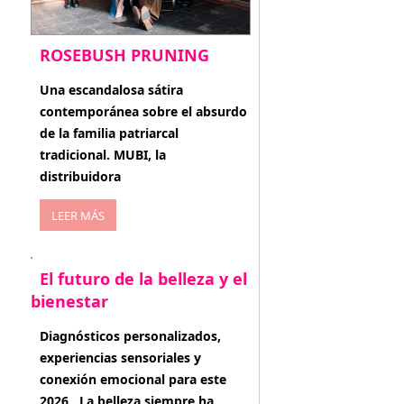
ROSEBUSH PRUNING
enero 20, 2026
Una escandalosa sátira
contemporánea sobre el absurdo
de la familia patriarcal
tradicional. MUBI, la
distribuidora
LEER MÁS
El futuro de la belleza y el
bienestar
enero 15, 2026
Diagnósticos personalizados,
experiencias sensoriales y
conexión emocional para este
2026 . La belleza siempre ha