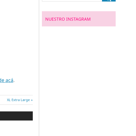
NUESTRO INSTAGRAM
de acá
.
Entrada
XL Extra Large
siguiente: