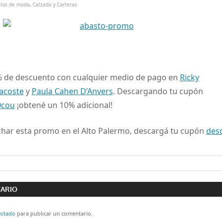
rios de moda
,
Calzado y Carteras
% de descuento con cualquier medio de pago en
Ricky
acoste
y
Paula Cahen D’Anvers
. Descargando tu cupón
0cou
¡obtené un 10% adicional!
echar esta promo en el Alto Palermo, descargá tu cupón
des
ón
TARIO
ectado
para publicar un comentario.