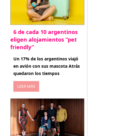
6 de cada 10 argentinos
eligen alojamientos “pet
friendly”
abril 27, 2026
Un 17% de los argentinos viajó
en avión con sus mascota Atrás
quedaron los tiempos
LEER MÁS