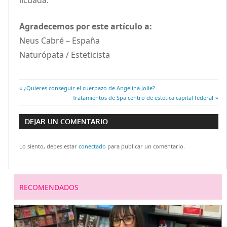
licuada.
Agradecemos por este artículo a:
Neus Cabré – España
Naturópata / Esteticista
Entrada
¿Quieres conseguir el cuerpazo de Angelina Jolie?
Navegación
anterior:
Entrada
Tratamientos de Spa centro de estetica capital federal
siguiente:
de
DEJAR UN COMENTARIO
entradas
Lo siento, debes estar
conectado
para publicar un comentario.
RECOMENDADOS