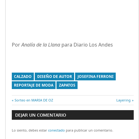
Por
Analía de la Llana
para Diario Los Andes
CALZADO
DISEÑO DE AUTOR
JOSEFINA FERRONI
REPORTAJE DE MODA
ZAPATOS
Entrada
Sorteo en MARIA DE OZ
Entrada
Layering
Navegación
anterior:
siguiente:
DEJAR UN COMENTARIO
de
Lo siento, debes estar
conectado
para publicar un comentario.
entradas